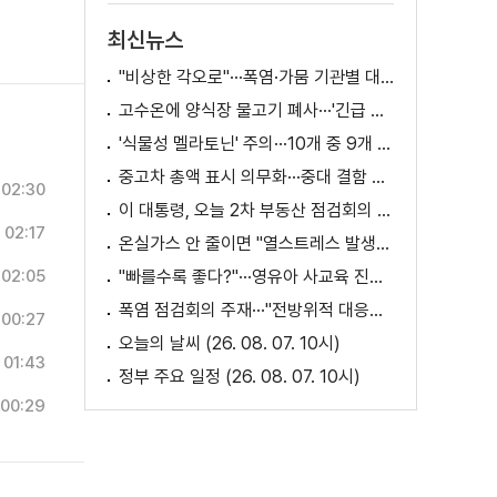
최신뉴스
"비상한 각오로"···폭염·가뭄 기관별 대책은?
고수온에 양식장 물고기 폐사···'긴급 방류' 지원
'식물성 멜라토닌' 주의···10개 중 9개 처방 용량 초과
중고차 총액 표시 의무화···중대 결함 시 '계약 해제'
02:30
이 대통령, 오늘 2차 부동산 점검회의 주재
02:17
온실가스 안 줄이면 "열스트레스 발생일 29배 증가"
02:05
"빠를수록 좋다?"···영유아 사교육 진실과 해법은?
폭염 점검회의 주재···"전방위적 대응체계 가동"
00:27
오늘의 날씨 (26. 08. 07. 10시)
01:43
정부 주요 일정 (26. 08. 07. 10시)
00:29