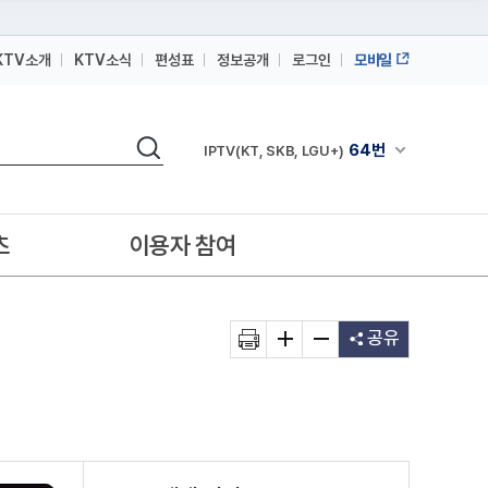
KTV소개
KTV소식
편성표
정보공개
로그인
모바일
164번
스카이라이프
검색
64번
채널안내 펼쳐
IPTV(KT, SKB, LGU+)
164번
스카이라이프
64번
IPTV(KT, SKB, LGU+)
츠
이용자 참여
164번
스카이라이프
공유