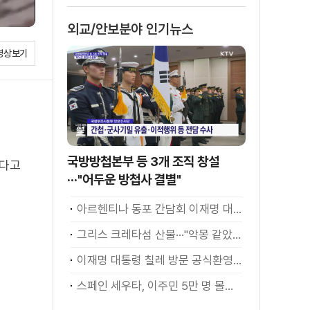
외교/안보분야 인기뉴스
영상보기
국방방첩본부 등 3개 조직 창설
쳤다고
···"어두운 방첩사 결별"
아르헨티나 동포 간담회 이재명 대통령 모두발언
그리스 크레타섬 산불···"악몽 같았다" [월드 투데이]
이재명 대통령 칠레 방문 공식환영식
스페인 세우타, 이주민 5만 명 몰려 [월드 투데이]