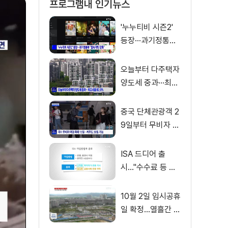
프로그램내 인기뉴스
'누누티비 시즌2'
등장···과기정통부
"접속 차단 강화"
오늘부터 다주택자
양도세 중과···최고
세율 82.5%
중국 단체관광객 2
9일부터 무비자 입
국···내년 6월까지
ISA 드디어 출
시…"수수료 등 꼼
꼼히 따져봐야"
10월 2일 임시공휴
일 확정…열흘간 황
금연휴