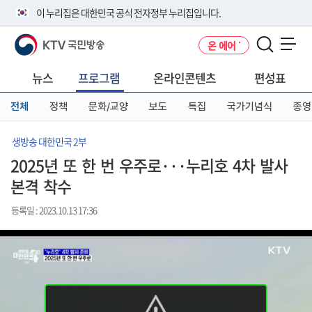
본
메
전
이 누리집은 대한민국 공식 전자정부 누리집입니다.
문
뉴
체
바
바
메
KTV 국민방송
온 에어
로
로
뉴
공식 누리집 주소 확인하기
메뉴 열기
가
가
바
go.kr 주소를 사용하는 누리집은 대한민국 정부기관이 관리하는 누리집입
기
기
로
뉴스
프로그램
온라인콘텐츠
편성표
니다.
가
이밖에 or.kr 또는 .kr등 다른 도메인 주소를 사용하고 있다면 아래 URL에
기
전체
정책
문화/교양
보도
특집
국가기념식
종영
서 도메인 주소를 확인해 보세요
운영중인 공식 누리집보기
생방송 대한민국 2부
2025년 또 한 번 우주로···누리호 4차 발사
본격 착수
등록일 : 2023.10.13 17:36