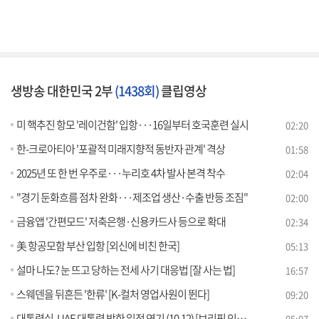
생방송 대한민국 2부
(1438회)
클립영상
미 핵추진 항모 '레이건함' 입항···16일부터 호국훈련 실시
02:20
한-크로아티아 '포괄적 미래지향적 동반자 관계' 격상
01:58
2025년 또 한 번 우주로···누리호 4차 발사 본격 착수
02:04
"경기 둔화흐름 점차 완화···제조업 생산·수출 반등 조짐"
02:00
금융앱 '간편모드' 저축은행·신용카드사 등으로 확대
02:34
美 항공모함 부산 입항 [외신에 비친 한국]
05:13
설마 나도? 눈 뜨고 당하는 전세 사기 대응법 [잘 사는 법]
16:57
스웨덴을 뒤흔든 '한류' [K-컬처 영업사원이 뛴다]
09:20
대통령실, UAE 대통령 방한 일정 연기 (10.12) [브리핑 인사이트]
05:07