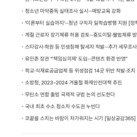
청소년 마약중독 실태조사 실시···예방교육 강화
'이론부터 실습까지'···청년 구직자 일학습병행 지원 [정
계절 근로자 장기체류 허용 검토···중도이탈·불법체류 
스타강사·학원 등 민생침해 탈세자 적발···추가 세무조사
유인촌 장관 "'책임심의제' 도입···콘텐츠 환경 반영"
학교·식재료공급업체 등 위생점검 14곳 위반 적발·조치
소방청, 2023~2024 겨울철 화재안전대책 추진
무탄소 연합 출범 국제적 규범 논의 선도한다
국내 최초 수소 청소차 수도권 누빈다
코끝을 스치는 바람이 차가워지는 시기 [일상공감365]