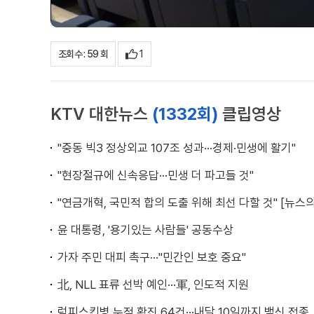
1
조회수 : 59 회
KTV 대한뉴스
(1332회)
클립영상
"중동 빅3 정상외교 107조 성과···경제·민생에 활기"
"현장절규에 신속응답···민생 더 파고들 것"
"연금개혁, 국민적 합의 도출 위해 최선 다할 것" [뉴스의
윤 대통령, '용기있는 사람들' 공동수상
가자 주민 대피 촉구···"민간인 보호 중요"
北, NLL 표류 선박 예인···軍, 인도적 지원
럼피스킨병 누적 확진 64건···내달 10일까지 백신 접종