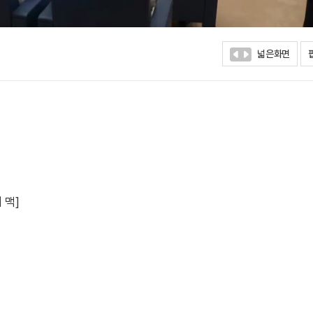
넓은화면
 맥]