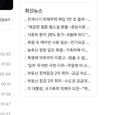
소화
최신뉴스
전세사기 피해주택 매입 1만 호 돌파···피해 지원 속도
팝업보기
"복잡한 웹툰·웹소설 환불···증빙서류 요구까지"
식중독 환자 28% 증가···9월에 최다 "입추 방심 금물"
폭염 속 에어컨 사용 일상···전기요금 줄이려면?
농축산 현장 덮친 폭염···가축피해 이틀 새 28만 마리↑
02:35
폭염에 악취까지 이중고···멈출 수 없는 필수노동
01:53
'입추' 무색한 극한 더위···주말엔 비·소나기
부동산 정책점검 2차 회의···공급 속도전 본격화하나
03:44
부동산 점검 2차 회의···수도권 공급대책 논의
00:31
이 대통령, 국가폭력 피해자 오찬···"책임지고 치유"
01:58
01:47
02:22