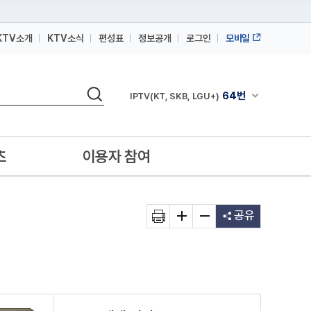
KTV소개
KTV소식
편성표
정보공개
로그인
모바일
164번
스카이라이프
64번
IPTV(KT, SKB, LGU+)
검색
채널안내 펼쳐
164번
스카이라이프
64번
IPTV(KT, SKB, LGU+)
츠
이용자 참여
164번
스카이라이프
공유