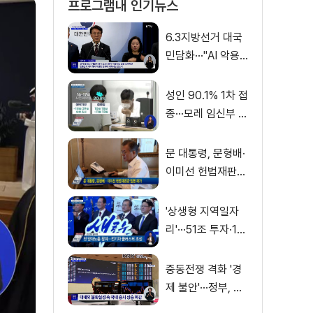
프로그램내 인기뉴스
6.3지방선거 대국
민담화···"AI 악용
가짜뉴스 처벌"
성인 90.1% 1차 접
종···모레 임신부 사
전예약
문 대통령, 문형배·
이미선 헌법재판관
임명 재가
'상생형 지역일자
리'···51조 투자·13
만 명 고용
중동전쟁 격화 '경
제 불안'···정부, 금
융·수출입 영향 최