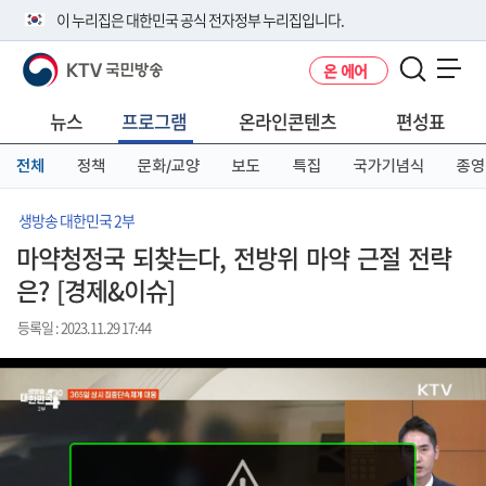
본
메
전
이 누리집은 대한민국 공식 전자정부 누리집입니다.
문
뉴
체
바
바
메
KTV 국민방송
온 에어
로
로
뉴
공식 누리집 주소 확인하기
메뉴 열기
가
가
바
go.kr 주소를 사용하는 누리집은 대한민국 정부기관이 관리하는 누리집입
기
기
로
뉴스
프로그램
온라인콘텐츠
편성표
니다.
가
이밖에 or.kr 또는 .kr등 다른 도메인 주소를 사용하고 있다면 아래 URL에
기
전체
정책
문화/교양
보도
특집
국가기념식
종영
서 도메인 주소를 확인해 보세요
운영중인 공식 누리집보기
생방송 대한민국 2부
마약청정국 되찾는다, 전방위 마약 근절 전략
은? [경제&이슈]
등록일 : 2023.11.29 17:44