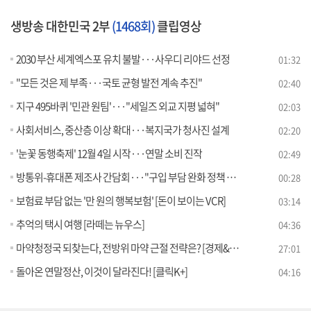
생방송 대한민국 2부
(1468회)
클립영상
2030 부산 세계엑스포 유치 불발···사우디 리야드 선정
01:32
"모든 것은 제 부족···국토 균형 발전 계속 추진"
02:40
지구 495바퀴 '민관 원팀'···"세일즈 외교 지평 넓혀"
02:03
사회서비스, 중산층 이상 확대···복지국가 청사진 설계
02:20
'눈꽃 동행축제' 12월 4일 시작···연말 소비 진작
02:49
방통위-휴대폰 제조사 간담회···"구입 부담 완화 정책 추진"
00:28
보험료 부담 없는 '만 원의 행복보험' [돈이 보이는 VCR]
03:14
추억의 택시 여행 [라떼는 뉴우스]
04:36
마약청정국 되찾는다, 전방위 마약 근절 전략은? [경제&이슈]
27:01
돌아온 연말정산, 이것이 달라진다! [클릭K+]
04:16