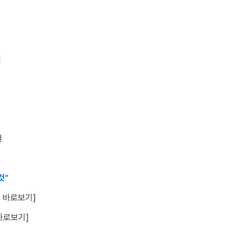
]
결
것"
책 바로보기]
바로보기]