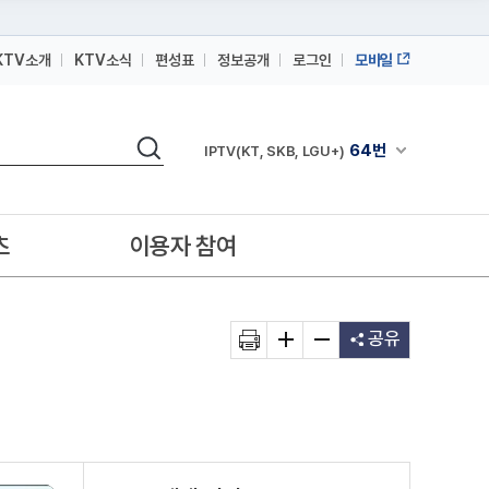
KTV소개
KTV소식
편성표
정보공개
로그인
모바일
164번
스카이라이프
검색
64번
채널안내 펼쳐
IPTV(KT, SKB, LGU+)
164번
스카이라이프
64번
IPTV(KT, SKB, LGU+)
츠
이용자 참여
164번
스카이라이프
공유