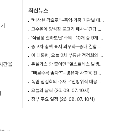
최신뉴스
"비상한 각오로"···폭염·가뭄 기관별 대책은?
키기
고수온에 양식장 물고기 폐사···'긴급 방류' 지원
'식물성 멜라토닌' 주의···10개 중 9개 처방 용량 초과
중고차 총액 표시 의무화···중대 결함 시 '계약 해제'
이 대통령, 오늘 2차 부동산 점검회의 주재
 시간을
온실가스 안 줄이면 "열스트레스 발생일 29배 증가"
"빠를수록 좋다?"···영유아 사교육 진실과 해법은?
폭염 점검회의 주재···"전방위적 대응체계 가동"
오늘의 날씨 (26. 08. 07. 10시)
께
정부 주요 일정 (26. 08. 07. 10시)