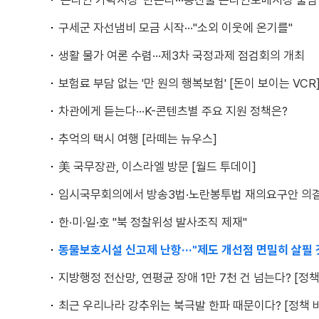
'온라인 가락시장' 만든다···농산물 온라인도매시장 출범
구세군 자선냄비 모금 시작···"소외 이웃에 온기를"
생활 물가 여론 수렴···제3차 국정과제 점검회의 개최
보험료 부담 없는 '만 원의 행복보험' [돈이 보이는 VCR
차관에게 듣는다···K-콘텐츠별 주요 지원 정책은?
추억의 택시 여행 [라떼는 뉴우스]
美 국무장관, 이스라엘 방문 [월드 투데이]
임시국무회의에서 방송3법·노란봉투법 재의요구안 의
한·미·일·호 "북 정찰위성 발사조직 제재"
동물보호시설 신고제 난항···"제도 개선점 면밀히 살필 
지방행정 전산망, 연평균 장애 1만 7천 건 넘는다? [정
최근 우리나라 강추위는 북극발 한파 때문이다? [정책 