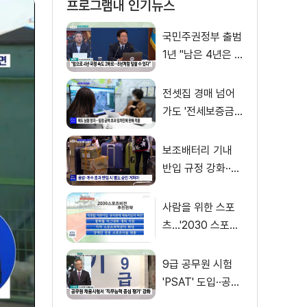
프로그램내 인기뉴스
국민주권정부 출범
1년 "남은 4년은 8
년처럼"
전셋집 경매 넘어
가도 '전세보증금'
먼저 돌려받는다
보조배터리 기내
반입 규정 강화··
·'수량·보관 제한'
사람을 위한 스포
츠…'2030 스포츠
비전' 공개
9급 공무원 시험
'PSAT' 도입··공정
채용 위한 변화는?