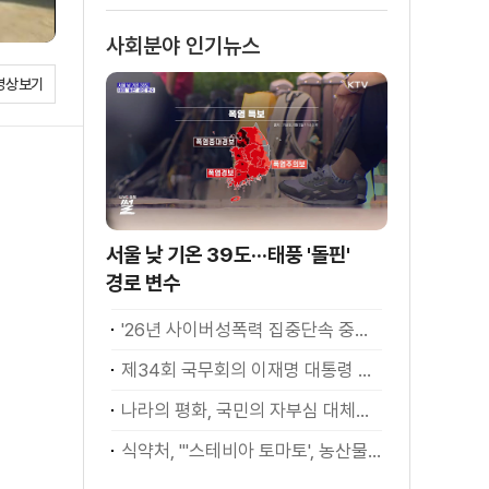
사회분야 인기뉴스
영상보기
서울 낮 기온 39도···태풍 '돌핀'
경로 변수
'26년 사이버성폭력 집중단속 중간성과 발표···향후 추진계획은?
제34회 국무회의 이재명 대통령 모두발언
나라의 평화, 국민의 자부심 대체불가 대한민국 이재명 대통령 모두말씀
식약처, "'스테비아 토마토', 농산물 아닌 가공식품"