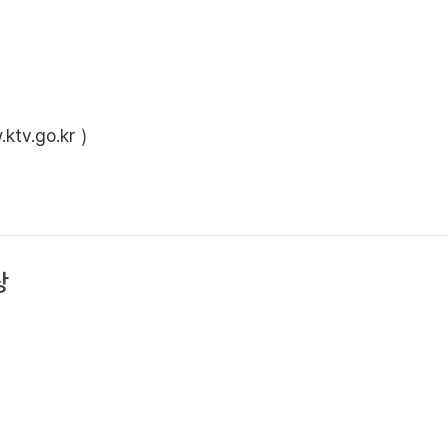
ktv.go.kr
)
상