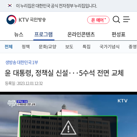
본
메
전
이 누리집은 대한민국 공식 전자정부 누리집입니다.
문
뉴
체
바
바
메
KTV 국민방송
온 에어
로
로
뉴
공식 누리집 주소 확인하기
메뉴 열기
가
가
바
go.kr 주소를 사용하는 누리집은 대한민국 정부기관이 관리하는 누리집입
기
기
로
뉴스
프로그램
온라인콘텐츠
편성표
니다.
가
이밖에 or.kr 또는 .kr등 다른 도메인 주소를 사용하고 있다면 아래 URL에
기
전체
정책
문화/교양
보도
특집
국가기념식
종영
서 도메인 주소를 확인해 보세요
운영중인 공식 누리집보기
생방송 대한민국 1부
윤 대통령, 정책실 신설···5수석 전면 교체
등록일 : 2023.12.01 12:32