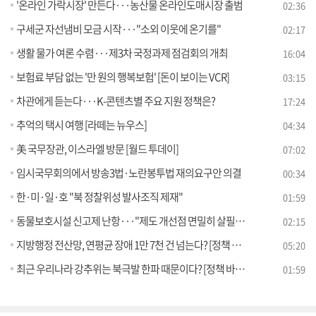
'온라인 가락시장' 만든다···농산물 온라인도매시장 출범
02:36
구세군 자선냄비 모금 시작···"소외 이웃에 온기를"
02:17
생활 물가 여론 수렴···제3차 국정과제 점검회의 개최
16:04
보험료 부담 없는 '만 원의 행복보험' [돈이 보이는 VCR]
03:15
차관에게 듣는다···K-콘텐츠별 주요 지원 정책은?
17:24
추억의 택시 여행 [라떼는 뉴우스]
04:34
美 국무장관, 이스라엘 방문 [월드 투데이]
07:02
임시국무회의에서 방송3법·노란봉투법 재의요구안 의결
00:34
한·미·일·호 "북 정찰위성 발사조직 제재"
01:59
동물보호시설 신고제 난항···"제도 개선점 면밀히 살필 것"
02:15
지방행정 전산망, 연평균 장애 1만 7천 건 넘는다? [정책 바로보기]
05:20
최근 우리나라 강추위는 북극발 한파 때문이다? [정책 바로보기]
01:59