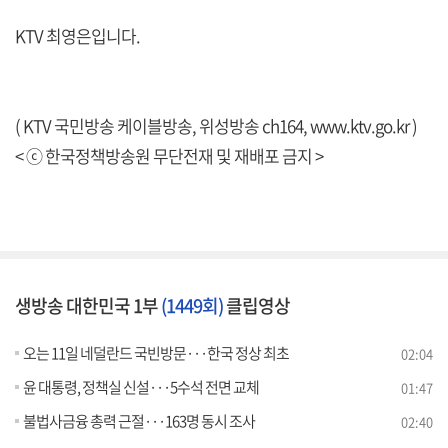
KTV 최영은입니다.
( KTV 국민방송 케이블방송, 위성방송 ch164,
www.ktv.go.kr
)
< ⓒ 한국정책방송원 무단전재 및 재배포 금지 >
생방송 대한민국 1부
(1449회)
클립영상
오는 11일 네덜란드 국빈방문···한국 정상 최초
02:04
윤 대통령, 정책실 신설···5수석 전면 교체
01:47
불법사금융 총력 근절···163명 동시 조사
02:40