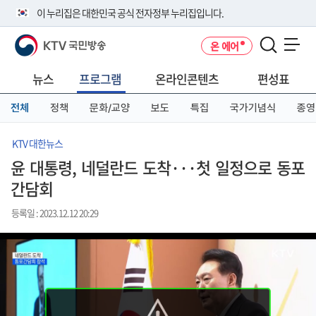
본
메
전
이 누리집은 대한민국 공식 전자정부 누리집입니다.
문
뉴
체
바
바
메
KTV 국민방송
온 에어
로
로
뉴
공식 누리집 주소 확인하기
메뉴 열기
가
가
바
go.kr 주소를 사용하는 누리집은 대한민국 정부기관이 관리하는 누리집입
기
기
로
뉴스
프로그램
온라인콘텐츠
편성표
니다.
가
이밖에 or.kr 또는 .kr등 다른 도메인 주소를 사용하고 있다면 아래 URL에
기
전체
정책
문화/교양
보도
특집
국가기념식
종영
서 도메인 주소를 확인해 보세요
운영중인 공식 누리집보기
KTV 대한뉴스
윤 대통령, 네덜란드 도착···첫 일정으로 동포
간담회
등록일 : 2023.12.12 20:29