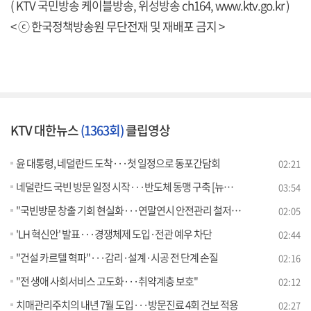
( KTV 국민방송 케이블방송, 위성방송 ch164,
www.ktv.go.kr
)
< ⓒ 한국정책방송원 무단전재 및 재배포 금지 >
KTV 대한뉴스
(1363회)
클립영상
윤 대통령, 네덜란드 도착···첫 일정으로 동포간담회
02:21
네덜란드 국빈 방문 일정 시작···반도체 동맹 구축 [뉴스의 맥]
03:54
"국빈방문 창출 기회 현실화···연말연시 안전관리 철저히"
02:05
'LH 혁신안' 발표···경쟁체제 도입·전관 예우 차단
02:44
"건설 카르텔 혁파"···감리·설계·시공 전 단계 손질
02:16
"전 생애 사회서비스 고도화···취약계층 보호"
02:12
치매관리주치의 내년 7월 도입···방문진료 4회 건보 적용
02:27