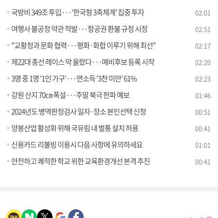
국방비 349조 투입···'한국형 3축체계' 집중 투자
02:01
여행사 불공정 약관 적발···항공권 환불 규정 시정
02:51
"교황청과 문화 협력···평화·화합 이루기 위해 최선"
02:17
제22대 총선 레이스 막 올랐다···예비후보 등록 시작
02:20
3명 중 1명 '1인 가구'···연소득 '3천 미만' 61%
02:23
강원 산지 70㎝ 폭설···주말 북극 한파 예보
01:46
2024년도 병역판정검사 일자·장소 본인선택 신청
00:51
양봉산업 활성화 위해 국유림 내 벌통 설치 허용
00:41
신용카드 리볼빙 이용시 다음 사항에 유의하세요
01:01
안전하고 쾌적한 학교 위한 교육환경개선 본격 추진
00:41