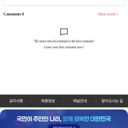
공지사항
채용정보
채널안내
찾아오시는 길
30128 세종특별자치시 정부2청사로 13 한국정책방송원 KTV
TEL: 044-204-8000
Copyrightⓒ KTV 국민방송 All Rights Reserved.