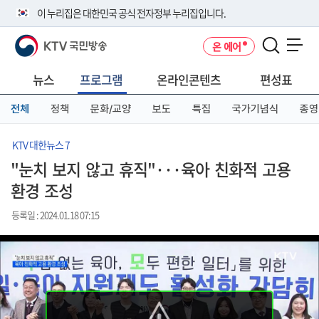
본
메
전
이 누리집은 대한민국 공식 전자정부 누리집입니다.
문
뉴
체
바
바
메
KTV 국민방송
온 에어
로
로
뉴
공식 누리집 주소 확인하기
메뉴 열기
가
가
바
go.kr 주소를 사용하는 누리집은 대한민국 정부기관이 관리하는 누리집입
기
기
로
뉴스
프로그램
온라인콘텐츠
편성표
니다.
가
이밖에 or.kr 또는 .kr등 다른 도메인 주소를 사용하고 있다면 아래 URL에
기
전체
정책
문화/교양
보도
특집
국가기념식
종영
서 도메인 주소를 확인해 보세요
운영중인 공식 누리집보기
KTV 대한뉴스 7
"눈치 보지 않고 휴직"···육아 친화적 고용
환경 조성
등록일 : 2024.01.18 07:15