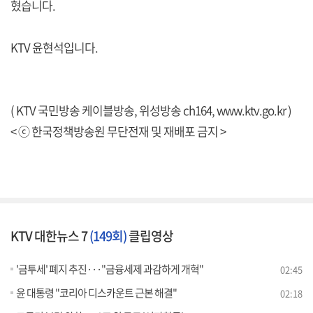
혔습니다.
KTV 윤현석입니다.
( KTV 국민방송 케이블방송, 위성방송 ch164,
www.ktv.go.kr
)
< ⓒ 한국정책방송원 무단전재 및 재배포 금지 >
KTV 대한뉴스 7
(149회)
클립영상
'금투세' 폐지 추진···"금융세제 과감하게 개혁"
02:45
윤 대통령 "코리아 디스카운트 근본 해결"
02:18