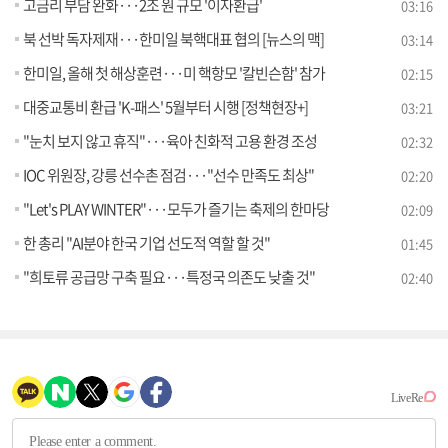
고금리 부담 완화···2조 원 규모 '이자환급'
03:16
북 선박 독자제재···한미일 북핵대표 협의 [뉴스의 맥]
03:14
한미일, 올해 첫 해상훈련···미 핵항모 '칼빈슨함' 참가
02:15
대중교통비 환급 'K-패스' 5월부터 시행 [정책현장+]
03:21
"눈치 보지 않고 휴직"···육아 친화적 고용 환경 조성
02:32
IOC 위원장, 강릉 선수촌 점검···"선수 만족도 최상"
02:20
"Let's PLAY WINTER"···모두가 즐기는 축제의 한마당
02:09
한 총리 "AI분야 한국 기업 선도적 역할 할 것"
01:45
"희토류 공급망 구축 필요···특정국 의존도 낮출 것"
02:40