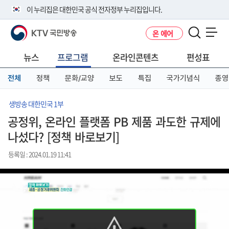
본
메
전
이 누리집은 대한민국 공식 전자정부 누리집입니다.
문
뉴
체
바
바
메
KTV 국민방송
온 에어
로
로
뉴
공식 누리집 주소 확인하기
메뉴 열기
가
가
바
go.kr 주소를 사용하는 누리집은 대한민국 정부기관이 관리하는 누리집입
기
기
로
뉴스
프로그램
온라인콘텐츠
편성표
니다.
가
이밖에 or.kr 또는 .kr등 다른 도메인 주소를 사용하고 있다면 아래 URL에
기
전체
정책
문화/교양
보도
특집
국가기념식
종영
서 도메인 주소를 확인해 보세요
운영중인 공식 누리집보기
생방송 대한민국 1부
공정위, 온라인 플랫폼 PB 제품 과도한 규제에
나섰다? [정책 바로보기]
등록일 : 2024.01.19 11:41