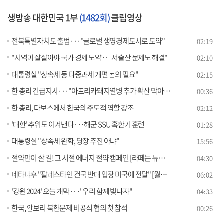
생방송 대한민국 1부
(1482회)
클립영상
전북특별자치도 출범···"글로벌 생명경제도시로 도약"
02:19
"지역이 잘살아야 국가 경제 도약···저출산 문제도 해결"
02:10
대통령실 "상속세 등 다중과세 개편 논의 필요"
02:15
한 총리 긴급지시···"아프리카돼지열병 추가 확산 막아야"
00:36
한 총리, 다보스에서 한국의 주도적 역할 강조
02:12
'대한' 추위도 이겨낸다···해군 SSU 혹한기 훈련
01:28
대통령실 "상속세 완화, 당장 추진 아냐"
15:56
절약만이 살 길! 그 시절 에너지 절약 캠페인 [라떼는 뉴우스]
04:30
네타냐후 "팔레스타인 건국 반대 입장 미국에 전달" [월드 투데이]
06:02
'강원 2024' 오늘 개막···"우리 함께 빛나자"
04:33
한국, 안보리 북한문제 비공식 협의 첫 참석
00:26