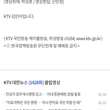
(영상취재: 박상훈 / 영상편집: 신민정)
KTV 김민아입니다.
( KTV 국민방송 케이블방송, 위성방송 ch164,
www.ktv.go.kr
)
< ⓒ 한국정책방송원 무단전재 및 재배포 금지 >
KTV 대한뉴스
(1428회)
클립영상
전공의 업무개시명령 공고···의대 증원배분 20일 발표
02:10
"의료개혁은 국민 명령···의사 면허로 국민 위협 안 돼"
02:22