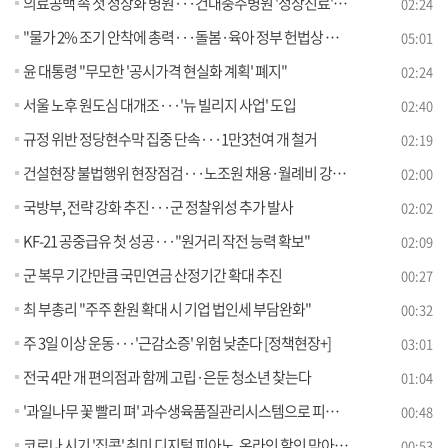
의료공백 속 첫 정상화 병원···건대충주병원 '정상진료' 선언
02:24
"물가 2% 조기 안착에 총력···돌봄·육아 정부 헌법상 책무" [뉴스의 맥]
05:01
윤 대통령 "무모한 '공시가격 현실화 계획' 폐지"
02:24
서울 노후 원도심 대개조···'뉴 빌리지 사업' 도입
02:40
규정 위반 정당현수막 집중 단속···1만3천여 개 철거
02:19
건설현장 불법행위 현장점검···노조원 채용·월례비 강요 근절
02:00
국방부, 전략 강화 추진···군 정찰위성 추가 발사
02:02
KF-21 공중급유 첫 성공···"원거리 작전 능력 확보"
02:09
군 복무 기간만큼 국민연금 산정기간 확대 추진
00:27
최 부총리 "주주 환원 확대 시 기업 법인세 부담완화"
00:32
주 3일 이상 운동···'근감소증' 위험 낮춘다 [정책현장+]
03:01
전국 4만 개 편의점과 함께 고립·은둔 청소년 찾는다
01:04
'과일나무 꽃 빨리 펴' 과수생육품질관리시스템으로 피해 예방
00:48
코로나 시기 '집콕' 취미 디지털 피아노, 온라인 할인 막아 고가 유지한 업계 1위 '영창' 제재
00:53