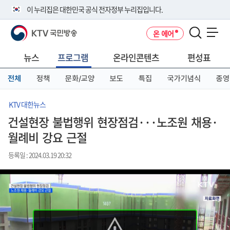
본
메
전
이 누리집은 대한민국 공식 전자정부 누리집입니다.
문
뉴
체
바
바
메
KTV 국민방송
온 에어
로
로
뉴
공식 누리집 주소 확인하기
메뉴 열기
가
가
바
go.kr 주소를 사용하는 누리집은 대한민국 정부기관이 관리하는 누리집입
기
기
로
뉴스
프로그램
온라인콘텐츠
편성표
니다.
가
이밖에 or.kr 또는 .kr등 다른 도메인 주소를 사용하고 있다면 아래 URL에
기
전체
정책
문화/교양
보도
특집
국가기념식
종영
서 도메인 주소를 확인해 보세요
운영중인 공식 누리집보기
KTV 대한뉴스
건설현장 불법행위 현장점검···노조원 채용·
월례비 강요 근절
등록일 : 2024.03.19 20:32