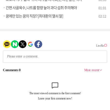
간편 사골육수, 나트륨 함량 높아 과다 섭취 주의해야
01:01
꿈에만 있는 꿈의 직장? [최대환의 열쇠 말]
02:12