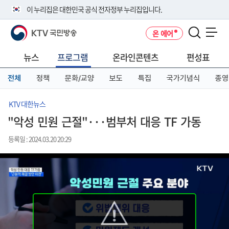
본
메
전
이 누리집은 대한민국 공식 전자정부 누리집입니다.
문
뉴
체
바
바
메
KTV 국민방송
온 에어
로
로
뉴
공식 누리집 주소 확인하기
메뉴 열기
가
가
바
go.kr 주소를 사용하는 누리집은 대한민국 정부기관이 관리하는 누리집입
기
기
로
뉴스
프로그램
온라인콘텐츠
편성표
니다.
가
이밖에 or.kr 또는 .kr등 다른 도메인 주소를 사용하고 있다면 아래 URL에
기
전체
정책
문화/교양
보도
특집
국가기념식
종영
서 도메인 주소를 확인해 보세요
운영중인 공식 누리집보기
KTV 대한뉴스
"악성 민원 근절"···범부처 대응 TF 가동
등록일 : 2024.03.20 20:29