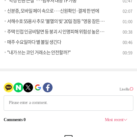
"악성 민원 근절"···범부처 대응 TF 가동
01:47
신분증, 모바일 페이 속으로···신원확인·결제 한 번에
02:07
서해수호 55용사 추모 '불멸의 빛' 20일 점등 "영웅 잠든 국립대전현충원 하늘 사흘간 밝힌다"
01:00
주택 인접 인공비탈면 등 붕괴 시 인명피해 위험성 높은 급경사지 관리 강화
00:38
매주 수요일마다 별 볼일 생긴다
00:46
"내가 쓰는 코인 거래소는 안전할까?"
00:59