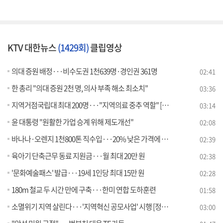
KTV 대한뉴스
(1429회)
클립영상
의대 증원 배정···비수도권 1천639명·경인권 361명
02:41
한 총리 "의대 증원 2천 명, 의사 부족 해소 최소치"
03:36
지역거점국립대 최대 200명···"지역의료 중추 역할" [뉴스의 맥]
03:14
윤 대통령 "원활한 가업 승계 위해 제도개선"
02:08
바나나·오렌지 1천800톤 직수입···20% 낮은 가격에 공급
02:39
육아기 단축근무 동료 지원금···월 최대 20만 원
02:38
'문화예술패스' 발급···19세 1인당 최대 15만 원
02:28
180m 철교 두 시간 만에 구축···한미 연합 도하훈련
01:58
소멸위기 지역 살린다···'지역혁신 공모사업' 시행 [정책현장+]
03:00