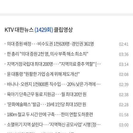
KTV 대한뉴스
(1429회)
클립영상
의대 증원 배정···비수도권 1천639명·경인권 361명
02:41
한 총리 "의대 증원 2천 명, 의사 부족 해소 최소치"
03:36
지역거점국립대 최대 200명···"지역의료 중추 역할" [뉴스의 맥]
03:14
윤 대통령 "원활한 가업 승계 위해 제도개선"
02:08
바나나·오렌지 1천800톤 직수입···20% 낮은 가격에 공급
02:39
육아기 단축근무 동료 지원금···월 최대 20만 원
02:38
'문화예술패스' 발급···19세 1인당 최대 15만 원
02:28
180m 철교 두 시간 만에 구축···한미 연합 도하훈련
01:58
소멸위기 지역 살린다···'지역혁신 공모사업' 시행 [정책현장+]
03:00