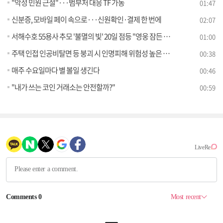
"악성 민원 근절"···범부처 대응 TF 가동
01:47
신분증, 모바일 페이 속으로···신원확인·결제 한 번에
02:07
서해수호 55용사 추모 '불멸의 빛' 20일 점등 "영웅 잠든 국립대전현충원 하늘 사흘간 밝힌다"
01:00
주택 인접 인공비탈면 등 붕괴 시 인명피해 위험성 높은 급경사지 관리 강화
00:38
매주 수요일마다 별 볼일 생긴다
00:46
"내가 쓰는 코인 거래소는 안전할까?"
00:59