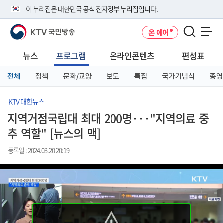
본
메
전
이 누리집은 대한민국 공식 전자정부 누리집입니다.
문
뉴
체
바
바
메
KTV 국민방송
온 에어
로
로
뉴
공식 누리집 주소 확인하기
메뉴 열기
가
가
바
go.kr 주소를 사용하는 누리집은 대한민국 정부기관이 관리하는 누리집입
기
기
로
뉴스
프로그램
온라인콘텐츠
편성표
니다.
가
이밖에 or.kr 또는 .kr등 다른 도메인 주소를 사용하고 있다면 아래 URL에
기
전체
정책
문화/교양
보도
특집
국가기념식
종영
서 도메인 주소를 확인해 보세요
운영중인 공식 누리집보기
KTV 대한뉴스
지역거점국립대 최대 200명···"지역의료 중
추 역할" [뉴스의 맥]
등록일 : 2024.03.20 20:19