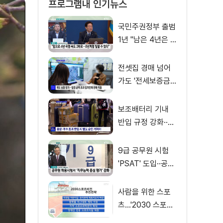
프로그램내 인기뉴스
국민주권정부 출범
1년 "남은 4년은 8
년처럼"
전셋집 경매 넘어
가도 '전세보증금'
먼저 돌려받는다
보조배터리 기내
반입 규정 강화··
·'수량·보관 제한'
9급 공무원 시험
'PSAT' 도입··공정
채용 위한 변화는?
사람을 위한 스포
츠…'2030 스포츠
비전' 공개