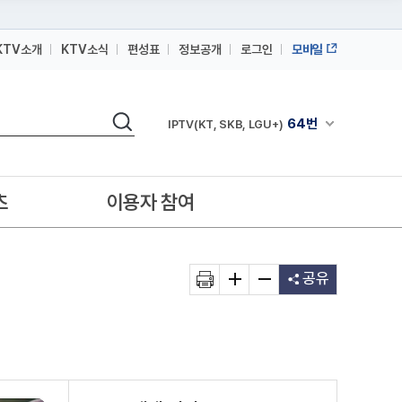
KTV소개
KTV소식
편성표
정보공개
로그인
모바일
164번
스카이라이프
검색
64번
채널안내 펼쳐
IPTV(KT, SKB, LGU+)
164번
스카이라이프
64번
IPTV(KT, SKB, LGU+)
츠
이용자 참여
164번
스카이라이프
공유