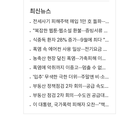
최신뉴스
전세사기 피해주택 매입 1만 호 돌파···피해 지원 속도
"복잡한 웹툰·웹소설 환불···증빙서류 요구까지"
식중독 환자 28% 증가···9월에 최다 "입추 방심 금물"
폭염 속 에어컨 사용 일상···전기요금 줄이려면?
농축산 현장 덮친 폭염···가축피해 이틀 새 28만 마리↑
폭염에 악취까지 이중고···멈출 수 없는 필수노동
'입추' 무색한 극한 더위···주말엔 비·소나기
부동산 정책점검 2차 회의···공급 속도전 본격화하나
부동산 점검 2차 회의···수도권 공급대책 논의
이 대통령, 국가폭력 피해자 오찬···"책임지고 치유"