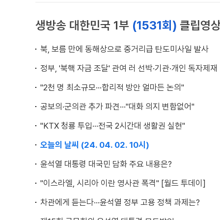
생방송 대한민국 1부
(1531회)
클립영
북, 보름 만에 동해상으로 중거리급 탄도미사일 발사
정부, '북핵 자금 조달' 관여 러 선박·기관·개인 독자제재
"2천 명 최소규모···합리적 방안 얼마든 논의"
공보의·군의관 추가 파견···"대화 의지 변함없어"
"KTX 청룡 투입···전국 2시간대 생활권 실현"
오늘의 날씨 (24. 04. 02. 10시)
윤석열 대통령 대국민 담화 주요 내용은?
"이스라엘, 시리아 이란 영사관 폭격" [월드 투데이]
차관에게 듣는다···윤석열 정부 고용 정책 과제는?