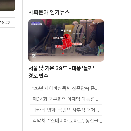
사회분야 인기뉴스
영상보기
서울 낮 기온 39도···태풍 '돌핀'
경로 변수
'26년 사이버성폭력 집중단속 중간성과 발표···향후 추진계획은?
제34회 국무회의 이재명 대통령 모두발언
나라의 평화, 국민의 자부심 대체불가 대한민국 이재명 대통령 모두말씀
식약처, "'스테비아 토마토', 농산물 아닌 가공식품"