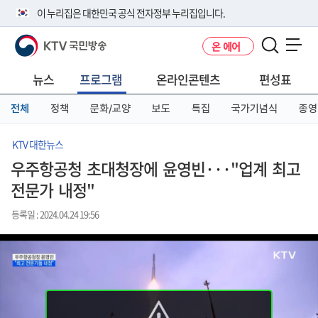
본
메
전
이 누리집은 대한민국 공식 전자정부 누리집입니다.
문
뉴
체
바
바
메
KTV 국민방송
온 에어
로
로
뉴
공식 누리집 주소 확인하기
메뉴 열기
가
가
바
go.kr 주소를 사용하는 누리집은 대한민국 정부기관이 관리하는 누리집입
기
기
로
뉴스
프로그램
온라인콘텐츠
편성표
니다.
가
이밖에 or.kr 또는 .kr등 다른 도메인 주소를 사용하고 있다면 아래 URL에
기
전체
정책
문화/교양
보도
특집
국가기념식
종영
서 도메인 주소를 확인해 보세요
운영중인 공식 누리집보기
KTV 대한뉴스
우주항공청 초대청장에 윤영빈···"업계 최고
전문가 내정"
등록일 : 2024.04.24 19:56