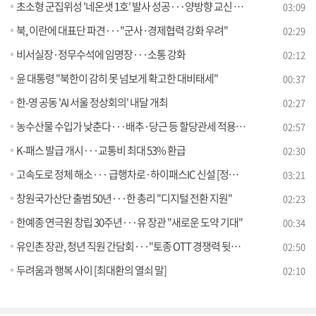
초소형 군집위성 '네온샛 1호' 발사 성공···양방향 교신 확인
03:09
북, 이란에 대표단 파견···"군사·경제협력 강화 우려"
02:29
비서실장·정무수석에 임명장···소통 강화
02:12
윤 대통령 "북한이 감히 못 넘보게 확고한 대비태세"
00:37
한-영 공동 'AI 서울 정상회의' 내달 개최
02:27
농수산물 수입가 낮춘다···배추·당근 등 할당관세 적용 [뉴스의 맥]
02:57
K-패스 발급 개시···교통비 최대 53% 환급
02:30
고속도로 정체 해소··· 급행차로·하이패스IC 신설 [정책현장+]
03:21
창원국가산단 출범 50년···한 총리 "디지털 전환 지원"
02:23
한예종 연극원 창립 30주년···유 장관 "새로운 도약 기대"
00:34
유인촌 장관, 청년 직원 간담회···"토종 OTT 경쟁력 뒷받침"
02:50
두려움과 행복 사이 [최대환의 열쇠 말]
02:10