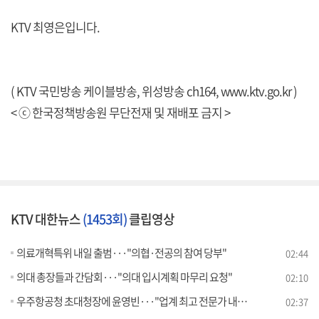
KTV 최영은입니다.
( KTV 국민방송 케이블방송, 위성방송 ch164,
www.ktv.go.kr
)
< ⓒ 한국정책방송원 무단전재 및 재배포 금지 >
KTV 대한뉴스
(1453회)
클립영상
의료개혁특위 내일 출범···"의협·전공의 참여 당부"
02:44
의대 총장들과 간담회···"의대 입시계획 마무리 요청"
02:10
우주항공청 초대청장에 윤영빈···"업계 최고 전문가 내정"
02:37