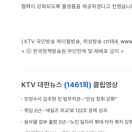
협력이 강화되도록 플랫폼을 제공하겠다고 전했습니
( KTV 국민방송 케이블방송, 위성방송 ch164,
www.
< ⓒ 한국정책방송원 무단전재 및 재배포 금지 >
KTV 대한뉴스
(1461회)
클립영상
민정수석 김주현 전 법무차관···"민심 청취 강화"
취임 2년···'세일즈 외교'로 122조 경제 성과
윤석열 정부 출범 2년···'노인 일자리 확대·약자 복지 강화