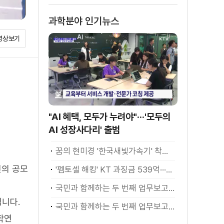
소화
과학분야 인기뉴스
영상보기
"AI 혜택, 모두가 누려야"···'모두의
AI 성장사다리' 출범
꿈의 현미경 '한국새빛가속기' 착공···1조1천억 투입
연의 공모
'펨토셀 해킹' KT 과징금 539억···조사 방해 고발
국민과 함께하는 두 번째 업무보고 - 과학기술·사회
입니다.
국민과 함께하는 두 번째 업무보고 - 과학기술·사회 이재명 대통령 모두말씀
학연