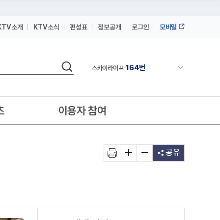
KTV소개
KTV소식
편성표
정보공개
로그인
모바일
164번
스카이라이프
64번
IPTV(KT, SKB, LGU+)
검색
164번
채널안내 펼쳐
스카이라이프
64번
IPTV(KT, SKB, LGU+)
164번
스카이라이프
츠
이용자 참여
공유