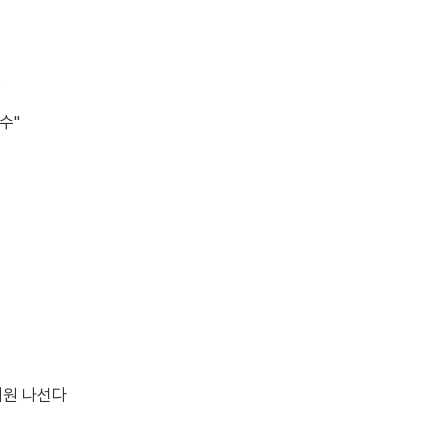
고
수"
지원 나선다