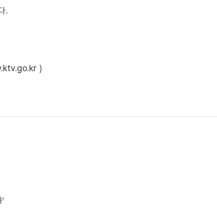
다.
ktv.go.kr
)
'