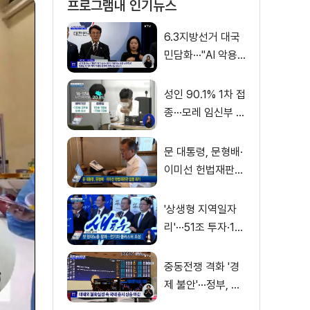
프로그램내 인기뉴스
6.3지방선거 대국
민담화···"AI 악용
가짜뉴스 처벌"
성인 90.1% 1차 접
종···모레 임신부 사
전예약
문 대통령, 문형배·
이미선 헌법재판관
임명 재가
'상생형 지역일자
리'···51조 투자·13
만 명 고용
중동전쟁 격화 '경
제 불안'···정부, 금
융·수출입 영향 최