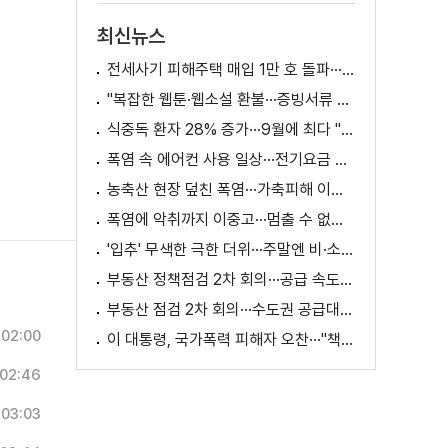
최신뉴스
전세사기 피해주택 매입 1만 호 돌파···피해 지원 속도
"복잡한 웹툰·웹소설 환불···증빙서류 요구까지"
식중독 환자 28% 증가···9월에 최다 "입추 방심 금물"
폭염 속 에어컨 사용 일상···전기요금 줄이려면?
농축산 현장 덮친 폭염···가축피해 이틀 새 28만 마리↑
폭염에 악취까지 이중고···멈출 수 없는 필수노동
'입추' 무색한 극한 더위···주말엔 비·소나기
부동산 정책점검 2차 회의···공급 속도전 본격화하나
부동산 점검 2차 회의···수도권 공급대책 논의
02:00
이 대통령, 국가폭력 피해자 오찬···"책임지고 치유"
02:46
03:03