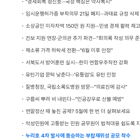
"경제회복 청신호···국정 핵심은 약자복지"
임시운행허가증 부착의무 21일 폐지···과태료 규정 삭제
소상공인 이자차액 150만 원 지원···민생 경제 활력 제
건보 지원 연장·군의관 추가 파견···"회의록 작성 의무 준
채소류 가격 하락세 전환···"6월 이후 안정"
서북도서 방어훈련 실시···한미 연합우주작전 강화
유턴기업 문턱 낮춘다···'유통업'도 유턴 인정
질병청장, 국립소록도병원 방문···"의료진에 감사"
구름씨 뿌려 비 내린다···"인공강우로 산불 예방"
연말정산 때 놓친 공제? 5월에 한 번 더 살펴보세요
악성민원에 고통받는 민원 공무원이 법적대응 쉽도록 
누리호 4차 발사에 동승하는 부탑재위성 공모 착수