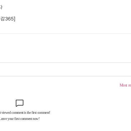
다
감365]