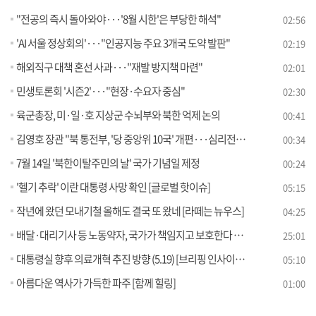
"전공의 즉시 돌아와야···'8월 시한'은 부당한 해석"
02:56
'AI 서울 정상회의'···"인공지능 주요 3개국 도약 발판"
02:19
해외직구 대책 혼선 사과···"재발 방지책 마련"
02:01
민생토론회 '시즌2'···"현장·수요자 중심"
02:30
육군총장, 미·일·호 지상군 수뇌부와 북한 억제 논의
00:41
김영호 장관 "북 통전부, '당 중앙위 10국' 개편···심리전 수행"
00:34
7월 14일 '북한이탈주민의 날' 국가 기념일 제정
00:24
'헬기 추락' 이란 대통령 사망 확인 [글로벌 핫이슈]
05:15
작년에 왔던 모내기철 올해도 결국 또 왔네 [라떼는 뉴우스]
04:25
배달·대리기사 등 노동약자, 국가가 책임지고 보호한다 [경제&이슈]
25:01
대통령실 향후 의료개혁 추진 방향 (5.19) [브리핑 인사이트]
05:10
아름다운 역사가 가득한 파주 [함께 힐링]
01:00