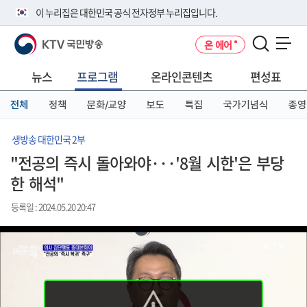
본
메
전
이 누리집은 대한민국 공식 전자정부 누리집입니다.
문
뉴
체
바
바
메
KTV 국민방송
온 에어
로
로
뉴
공식 누리집 주소 확인하기
메뉴 열기
가
가
바
go.kr 주소를 사용하는 누리집은 대한민국 정부기관이 관리하는 누리집입
기
기
로
뉴스
프로그램
온라인콘텐츠
편성표
니다.
가
이밖에 or.kr 또는 .kr등 다른 도메인 주소를 사용하고 있다면 아래 URL에
기
전체
정책
문화/교양
보도
특집
국가기념식
종영
서 도메인 주소를 확인해 보세요
운영중인 공식 누리집보기
생방송 대한민국 2부
"전공의 즉시 돌아와야···'8월 시한'은 부당
한 해석"
등록일 : 2024.05.20 20:47