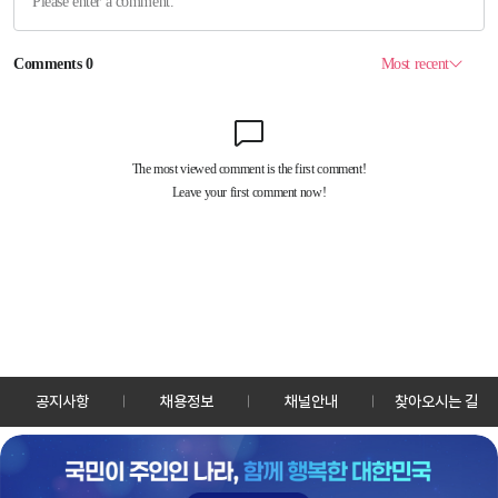
공지사항
채용정보
채널안내
찾아오시는 길
30128 세종특별자치시 정부2청사로 13 한국정책방송원 KTV
TEL: 044-204-8000
Copyrightⓒ KTV 국민방송 All Rights Reserved.