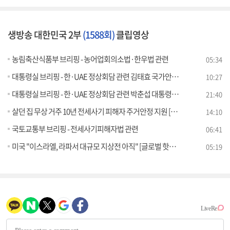
생방송 대한민국 2부
(1588회)
클립영상
농림축산식품부 브리핑 - 농어업회의소법·한우법 관련
05:34
대통령실 브리핑 - 한·UAE 정상회담 관련 김태효 국가안보실 제1차장 브리핑
10:27
대통령실 브리핑 - 한·UAE 정상회담 관련 박춘섭 대통령실 경제수석 브리핑
21:40
살던 집 무상 거주 10년 전세사기 피해자 주거안정 지원 [경제&이슈]
14:10
국토교통부 브리핑 - 전세사기피해자법 관련
06:41
미국 "이스라엘, 라파서 대규모 지상전 아직" [글로벌 핫이슈]
05:19