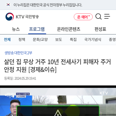
본
메
전
이 누리집은 대한민국 공식 전자정부 누리집입니다.
문
뉴
체
바
바
메
KTV 국민방송
온 에어
로
로
뉴
공식 누리집 주소 확인하기
메뉴 열기
가
가
바
go.kr 주소를 사용하는 누리집은 대한민국 정부기관이 관리하는 누리집입
기
기
로
뉴스
프로그램
온라인콘텐츠
편성표
니다.
가
이밖에 or.kr 또는 .kr등 다른 도메인 주소를 사용하고 있다면 아래 URL에
기
전체
정책
문화/교양
보도
특집
국가기념식
종영
서 도메인 주소를 확인해 보세요
운영중인 공식 누리집보기
생방송 대한민국 2부
살던 집 무상 거주 10년 전세사기 피해자 주거
안정 지원 [경제&이슈]
등록일 : 2024.05.29 19:41