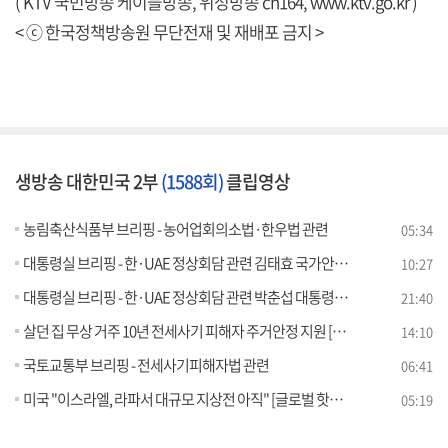
( KTV 국민방송 케이블방송, 위성방송 ch164,
www.ktv.go.kr
)
< ⓒ 한국정책방송원 무단전재 및 재배포 금지 >
생방송 대한민국 2부
(1588회)
클립영상
농림축산식품부 브리핑 - 농어업회의소법·한우법 관련
05:34
대통령실 브리핑 - 한·UAE 정상회담 관련 김태효 국가안보실 제1차장 브리핑
10:27
대통령실 브리핑 - 한·UAE 정상회담 관련 박춘섭 대통령실 경제수석 브리핑
21:40
살던 집 무상 거주 10년 전세사기 피해자 주거안정 지원 [경제&이슈]
14:10
국토교통부 브리핑 - 전세사기피해자법 관련
06:41
미국 "이스라엘, 라파서 대규모 지상전 아직" [글로벌 핫이슈]
05:19