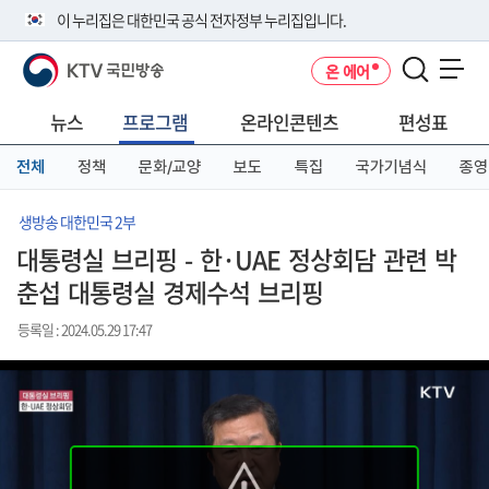
본
메
전
이 누리집은 대한민국 공식 전자정부 누리집입니다.
문
뉴
체
바
바
메
KTV 국민방송
온 에어
로
로
뉴
공식 누리집 주소 확인하기
메뉴 열기
가
가
바
go.kr 주소를 사용하는 누리집은 대한민국 정부기관이 관리하는 누리집입
기
기
로
뉴스
프로그램
온라인콘텐츠
편성표
니다.
가
이밖에 or.kr 또는 .kr등 다른 도메인 주소를 사용하고 있다면 아래 URL에
기
전체
정책
문화/교양
보도
특집
국가기념식
종영
서 도메인 주소를 확인해 보세요
운영중인 공식 누리집보기
생방송 대한민국 2부
대통령실 브리핑 - 한·UAE 정상회담 관련 박
춘섭 대통령실 경제수석 브리핑
등록일 : 2024.05.29 17:47