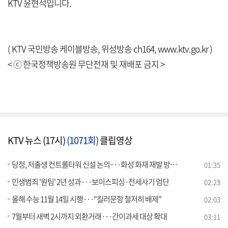
KTV 윤현석입니다.
( KTV 국민방송 케이블방송, 위성방송 ch164,
www.ktv.go.kr
)
< ⓒ 한국정책방송원 무단전재 및 재배포 금지 >
KTV 뉴스 (17시)
(1071회)
클립영상
당정, 저출생 컨트롤타워 신설 논의···화성 화재 재발 방지 대책 마련
01:35
민생범죄 '원팀' 2년 성과···보이스피싱·전세사기 엄단
02:23
올해 수능 11월 14일 시행···"킬러문항 철저히 배제"
02:03
7월부터 새벽 2시까지 외환거래···간이과세 대상 확대
03:11