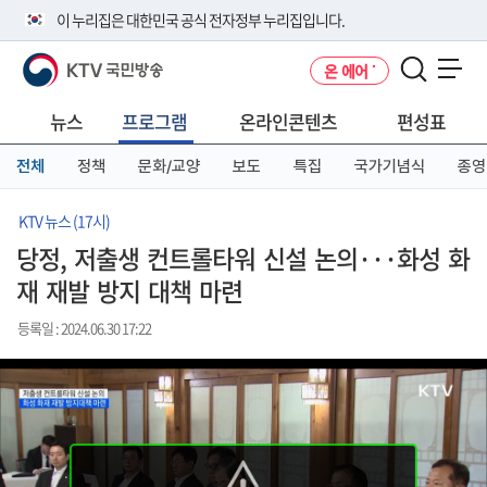
본
메
전
이 누리집은 대한민국 공식 전자정부 누리집입니다.
문
뉴
체
바
바
메
KTV 국민방송
온 에어
로
로
뉴
공식 누리집 주소 확인하기
메뉴 열기
가
가
바
go.kr 주소를 사용하는 누리집은 대한민국 정부기관이 관리하는 누리집입
기
기
로
뉴스
프로그램
온라인콘텐츠
편성표
니다.
가
이밖에 or.kr 또는 .kr등 다른 도메인 주소를 사용하고 있다면 아래 URL에
기
전체
정책
문화/교양
보도
특집
국가기념식
종영
서 도메인 주소를 확인해 보세요
운영중인 공식 누리집보기
KTV 뉴스 (17시)
당정, 저출생 컨트롤타워 신설 논의···화성 화
재 재발 방지 대책 마련
등록일 : 2024.06.30 17:22