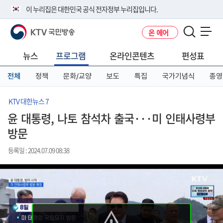
본
메
전
이 누리집은 대한민국 공식 전자정부 누리집입니다.
문
뉴
체
바
바
메
KTV 국민방송
온 에어
로
로
뉴
공식 누리집 주소 확인하기
메뉴 열기
가
가
바
go.kr 주소를 사용하는 누리집은 대한민국 정부기관이 관리하는 누리집입
기
기
로
뉴스
프로그램
온라인콘텐츠
편성표
니다.
가
이밖에 or.kr 또는 .kr등 다른 도메인 주소를 사용하고 있다면 아래 URL에
기
전체
정책
문화/교양
보도
특집
국가기념식
종영
서 도메인 주소를 확인해 보세요
운영중인 공식 누리집보기
KTV 대한뉴스 7
윤 대통령, 나토 참석차 출국···미 인태사령부
방문
등록일 : 2024.07.09 08:38