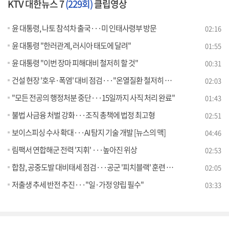
KTV 대한뉴스 7
(229회)
클립영상
윤 대통령, 나토 참석차 출국···미 인태사령부 방문
02:16
윤 대통령 "한러관계, 러시아 태도에 달려"
01:55
윤 대통령 "이번 장마 피해대비 철저히 할 것"
00:31
건설 현장 '호우·폭염' 대비 점검···"온열질환 철저히 예방"
02:03
"모든 전공의 행정처분 중단···15일까지 사직 처리 완료"
01:43
불법 사금융 처벌 강화···조직 총책에 법정 최고형
02:51
보이스피싱 수사 확대···AI 탐지 기술 개발 [뉴스의 맥]
04:46
림팩서 연합해군 전력 '지휘' ···높아진 위상
02:53
합참, 공중도발 대비태세 점검···공군 '피치블랙' 훈련 참가
02:05
저출생 추세 반전 추진···"일·가정 양립 필수"
03:33