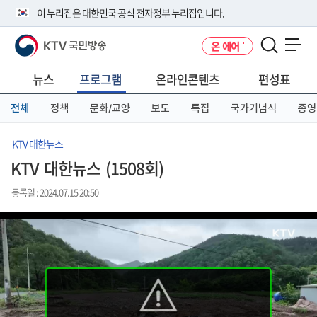
본
메
전
이 누리집은 대한민국 공식 전자정부 누리집입니다.
문
뉴
체
바
바
메
KTV 국민방송
온 에어
로
로
뉴
공식 누리집 주소 확인하기
메뉴 열기
가
가
바
go.kr 주소를 사용하는 누리집은 대한민국 정부기관이 관리하는 누리집입
기
기
로
뉴스
프로그램
온라인콘텐츠
편성표
니다.
가
이밖에 or.kr 또는 .kr등 다른 도메인 주소를 사용하고 있다면 아래 URL에
기
전체
정책
문화/교양
보도
특집
국가기념식
종영
서 도메인 주소를 확인해 보세요
운영중인 공식 누리집보기
KTV 대한뉴스
KTV 대한뉴스 (1508회)
등록일 : 2024.07.15 20:50