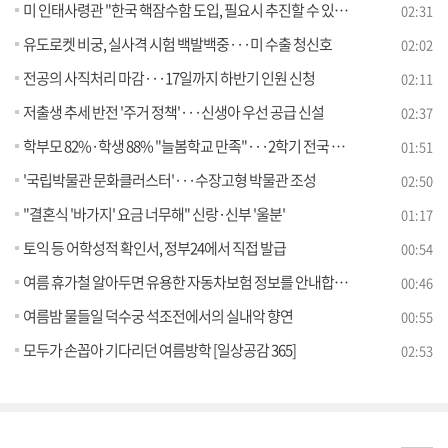
미 인태사령관 "한국 핵잠수함 도입, 필요시 추진할 수 있어"
02:31
유도로켓 비궁, 실사격 시험 백발백중···미 수출 청신호
02:02
전공의 사직처리 마감···17일까지 하반기 인원 신청
02:11
저출생 추세 반전 '주거 정책'···신생아 우선 공급 신설
02:37
학부모 82%·학생 88% "늘봄학교 만족"···2학기 전국 도입
01:51
'국립박물관 문화클러스터'···수장고형 박물관 조성
02:50
"결혼식 '바가지' 요금 너무해" 신랑·신부 '울분'
01:17
토익 등 어학성적 확인서, 정부24에서 직접 발급
00:54
여름 휴가철 알아두면 유용한 자동차보험 정보를 안내합니다
00:46
여름밤 물들일 덕수궁 석조전에서의 실내악 향연
00:55
모두가 손꼽아 기다리던 여름방학 [일상공감 365]
02:53