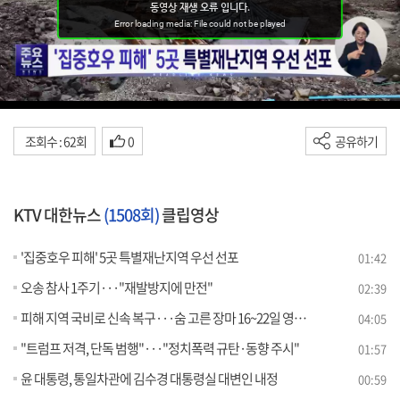
조회수 : 62회
0
공유하기
KTV 대한뉴스
(1508회)
클립영상
'집중호우 피해' 5곳 특별재난지역 우선 선포
01:42
오송 참사 1주기···"재발방지에 만전"
02:39
피해 지역 국비로 신속 복구···숨 고른 장마 16~22일 영향 [뉴스의 맥]
04:05
"트럼프 저격, 단독 범행"···"정치폭력 규탄·동향 주시"
01:57
윤 대통령, 통일차관에 김수경 대통령실 대변인 내정
00:59