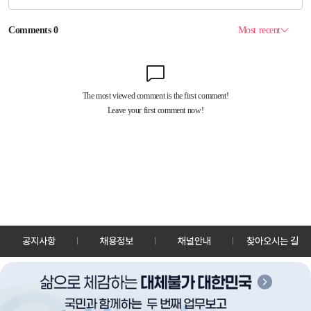
공지사항
채용정보
채널안내
찾아오시는 길
30128 세종특별자치시 정부2청사로 13 한국정책방송원 KTV
TEL: 044-204-8000
Copyrightⓒ KTV 국민방송 All Rights Reserved.