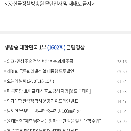
< ⓒ 한국정책방송원 무단전재 및 재배포 금지 >
생방송 대한민국 1부
(1602회)
클립영상
외교·민생 주요 정책 현안 후속 과제 주목
28:16
제31회 국무회의 윤석열 대통령 모두발언
09:50
오늘의 날씨 (24. 07. 16. 10시)
01:54
미 공화당, 트럼프 대선 후보 공식 지명 [월드 투데이]
04:53
의과대학 탄력적 학사 운영 가이드라인 발표
14:47
남해안 '폭우'···밤부터 중부지방 100㎜ 이상
01:54
윤 대통령 "예측 넘어서는 장마···한 걸음 앞선 대책 수립"
02:05
'집중호우 피해' 5곳 특별재난지역 우선 선포
01:36