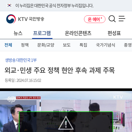
본
메
전
이 누리집은 대한민국 공식 전자정부 누리집입니다.
문
뉴
체
바
바
메
KTV 국민방송
온 에어
로
로
뉴
공식 누리집 주소 확인하기
메뉴 열기
가
가
바
go.kr 주소를 사용하는 누리집은 대한민국 정부기관이 관리하는 누리집입
기
기
로
뉴스
프로그램
온라인콘텐츠
편성표
니다.
가
이밖에 or.kr 또는 .kr등 다른 도메인 주소를 사용하고 있다면 아래 URL에
기
전체
정책
문화/교양
보도
특집
국가기념식
종영
서 도메인 주소를 확인해 보세요
운영중인 공식 누리집보기
생방송 대한민국 1부
외교·민생 주요 정책 현안 후속 과제 주목
등록일 : 2024.07.16 15:02