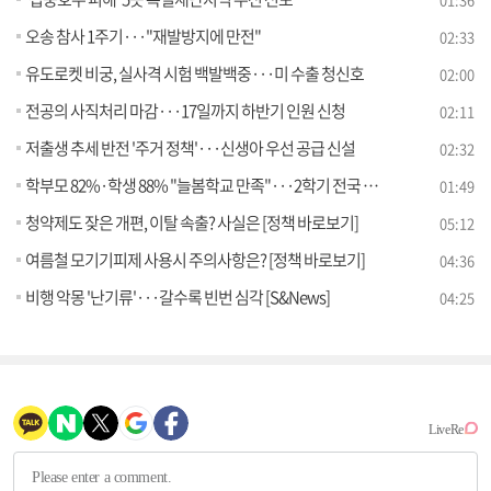
오송 참사 1주기···"재발방지에 만전"
02:33
유도로켓 비궁, 실사격 시험 백발백중···미 수출 청신호
02:00
전공의 사직처리 마감···17일까지 하반기 인원 신청
02:11
저출생 추세 반전 '주거 정책'···신생아 우선 공급 신설
02:32
학부모 82%·학생 88% "늘봄학교 만족"···2학기 전국 도입
01:49
청약제도 잦은 개편, 이탈 속출? 사실은 [정책 바로보기]
05:12
여름철 모기기피제 사용시 주의사항은? [정책 바로보기]
04:36
비행 악몽 '난기류'···갈수록 빈번 심각 [S&News]
04:25