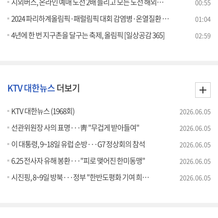
시외버스, 온라인 예매 노선 2배 늘리고 모든 노선 해외카드 결제 가능해진다
00:55
2024 파리하계올림픽·패럴림픽 대회 감염병·온열질환 주의 당부
01:04
4년에 한 번 지구촌을 달구는 축제, 올림픽 [일상공감 365]
02:59
KTV 대한뉴스
더보기
KTV 대한뉴스 (1968회)
2026.06.05
선관위원장 사의 표명···靑 "무겁게 받아들여"
2026.06.05
이 대통령, 9~18일 유럽 순방···G7 정상회의 참석
2026.06.05
6.25 전사자 유해 봉환···"피로 맺어진 한미동맹"
2026.06.05
시진핑, 8~9일 방북···정부 "한반도평화 기여 희망"
2026.06.05