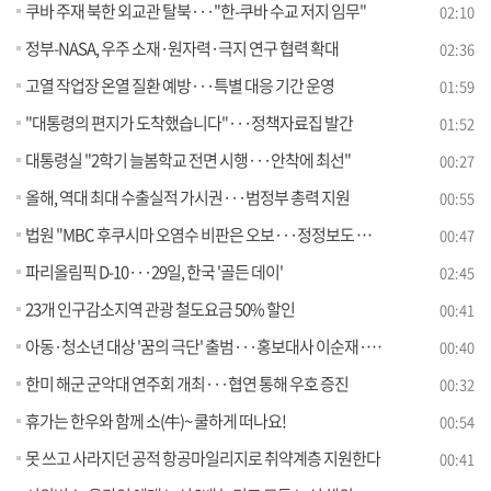
쿠바 주재 북한 외교관 탈북···"한-쿠바 수교 저지 임무"
02:10
정부-NASA, 우주 소재·원자력·극지 연구 협력 확대
02:36
고열 작업장 온열 질환 예방···특별 대응 기간 운영
01:59
"대통령의 편지가 도착했습니다"···정책자료집 발간
01:52
대통령실 "2학기 늘봄학교 전면 시행···안착에 최선"
00:27
올해, 역대 최대 수출실적 가시권···범정부 총력 지원
00:55
법원 "MBC 후쿠시마 오염수 비판은 오보···정정보도 해야"
00:47
파리올림픽 D-10···29일, 한국 '골든 데이'
02:45
23개 인구감소지역 관광 철도요금 50% 할인
00:41
아동·청소년 대상 '꿈의 극단' 출범···홍보대사 이순재·전미도
00:40
한미 해군 군악대 연주회 개최···협연 통해 우호 증진
00:32
휴가는 한우와 함께 소(牛)~ 쿨하게 떠나요!
00:54
못 쓰고 사라지던 공적 항공마일리지로 취약계층 지원한다
00:41