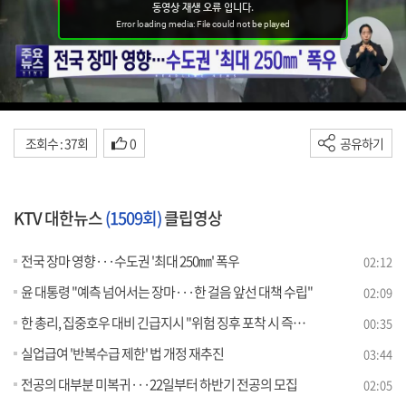
조회수 : 37회
0
공유하기
KTV 대한뉴스
(1509회)
클립영상
전국 장마 영향···수도권 '최대 250㎜' 폭우
02:12
윤 대통령 "예측 넘어서는 장마···한 걸음 앞선 대책 수립"
02:09
한 총리, 집중호우 대비 긴급지시 "위험 징후 포착 시 즉시 대피"
00:35
실업급여 '반복수급 제한' 법 개정 재추진
03:44
전공의 대부분 미복귀···22일부터 하반기 전공의 모집
02:05