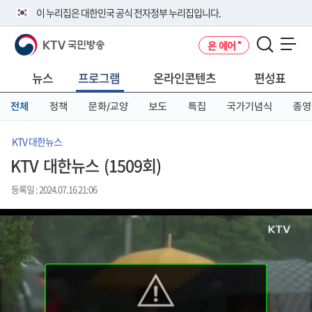
본
메
전
이 누리집은 대한민국 공식 전자정부 누리집입니다.
문
뉴
체
바
바
메
KTV 국민방송
온 에어
로
로
뉴
공식 누리집 주소 확인하기
메뉴 열기
가
가
바
go.kr 주소를 사용하는 누리집은 대한민국 정부기관이 관리하는 누리집입
기
기
로
뉴스
프로그램
온라인콘텐츠
편성표
니다.
가
이밖에 or.kr 또는 .kr등 다른 도메인 주소를 사용하고 있다면 아래 URL에
기
전체
정책
문화/교양
보도
특집
국가기념식
종영
서 도메인 주소를 확인해 보세요
운영중인 공식 누리집보기
KTV 대한뉴스
KTV 대한뉴스 (1509회)
등록일 : 2024.07.16 21:06