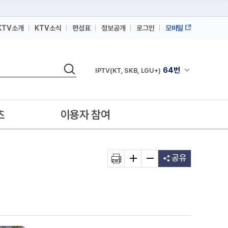
KTV소개
KTV소식
편성표
정보공개
로그인
모바일
164번
스카이라이프
검색
64번
채널안내 펼쳐
IPTV(KT, SKB, LGU+)
164번
스카이라이프
64번
IPTV(KT, SKB, LGU+)
츠
이용자 참여
164번
스카이라이프
공유