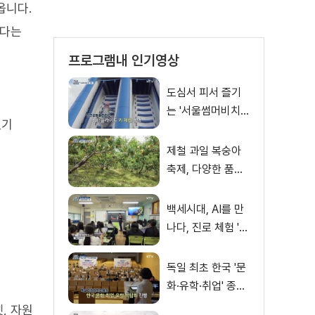
옵니다.
하다는
프로그램내 인기영상
도심서 피서 즐기
는 '서울썸머비치'
있기
인기몰이
제철 과일 복숭아
축제, 다양한 품종·
체험 즐겨
백세시대, AI를 만
나다, 진로 체험 'AI
창작 아이돌' 쇼케
이스
독일 최초 한국 '문
화·유학·취업' 종합
박람회
, 자원