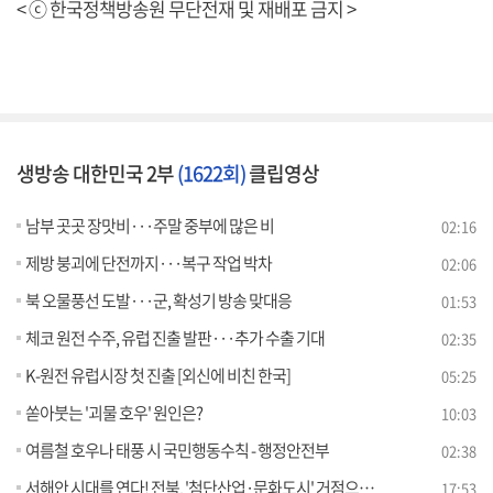
< ⓒ 한국정책방송원 무단전재 및 재배포 금지 >
생방송 대한민국 2부
(1622회)
클립영상
남부 곳곳 장맛비···주말 중부에 많은 비
02:16
제방 붕괴에 단전까지···복구 작업 박차
02:06
북 오물풍선 도발···군, 확성기 방송 맞대응
01:53
체코 원전 수주, 유럽 진출 발판···추가 수출 기대
02:35
K-원전 유럽시장 첫 진출 [외신에 비친 한국]
05:25
쏟아붓는 '괴물 호우' 원인은?
10:03
여름철 호우나 태풍 시 국민행동수칙 - 행정안전부
02:38
서해안 시대를 연다! 전북, '첨단산업·문화도시' 거점으로! [경제&이슈]
17:53