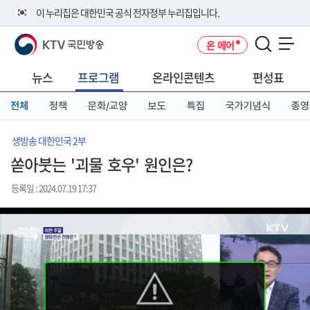
본
메
전
이 누리집은 대한민국 공식 전자정부 누리집입니다.
문
뉴
체
바
바
메
KTV 국민방송
온 에어
로
로
뉴
공식 누리집 주소 확인하기
메뉴 열기
가
가
바
go.kr 주소를 사용하는 누리집은 대한민국 정부기관이 관리하는 누리집입
기
기
로
뉴스
프로그램
온라인콘텐츠
편성표
니다.
가
이밖에 or.kr 또는 .kr등 다른 도메인 주소를 사용하고 있다면 아래 URL에
기
전체
정책
문화/교양
보도
특집
국가기념식
종영
서 도메인 주소를 확인해 보세요
운영중인 공식 누리집보기
생방송 대한민국 2부
쏟아붓는 '괴물 호우' 원인은?
등록일 : 2024.07.19 17:37