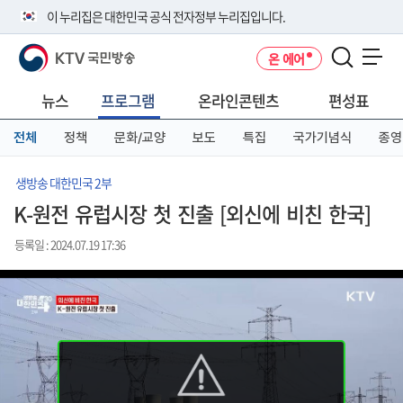
본
메
전
이 누리집은 대한민국 공식 전자정부 누리집입니다.
문
뉴
체
바
바
메
KTV 국민방송
온 에어
로
로
뉴
공식 누리집 주소 확인하기
메뉴 열기
가
가
바
go.kr 주소를 사용하는 누리집은 대한민국 정부기관이 관리하는 누리집입
기
기
로
뉴스
프로그램
온라인콘텐츠
편성표
니다.
가
이밖에 or.kr 또는 .kr등 다른 도메인 주소를 사용하고 있다면 아래 URL에
기
전체
정책
문화/교양
보도
특집
국가기념식
종영
서 도메인 주소를 확인해 보세요
운영중인 공식 누리집보기
생방송 대한민국 2부
K-원전 유럽시장 첫 진출 [외신에 비친 한국]
등록일 : 2024.07.19 17:36