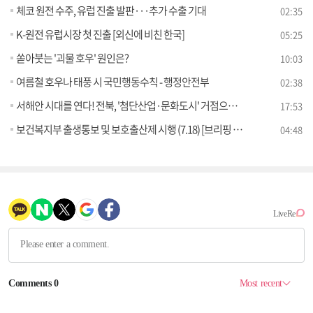
체코 원전 수주, 유럽 진출 발판···추가 수출 기대
02:35
K-원전 유럽시장 첫 진출 [외신에 비친 한국]
05:25
쏟아붓는 '괴물 호우' 원인은?
10:03
여름철 호우나 태풍 시 국민행동수칙 - 행정안전부
02:38
서해안 시대를 연다! 전북, '첨단산업·문화도시' 거점으로! [경제&이슈]
17:53
보건복지부 출생통보 및 보호출산제 시행 (7.18) [브리핑 인사이트]
04:48