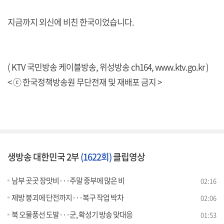
지금까지 외신에 비친 한국이었습니다.
( KTV 국민방송 케이블방송, 위성방송 ch164,
www.ktv.go.kr
)
< ⓒ 한국정책방송원 무단전재 및 재배포 금지 >
생방송 대한민국 2부
(1622회)
클립영상
남부 곳곳 장맛비···주말 중부에 많은 비
02:16
제방 붕괴에 단전까지···복구 작업 박차
02:06
북 오물풍선 도발···군, 확성기 방송 맞대응
01:53