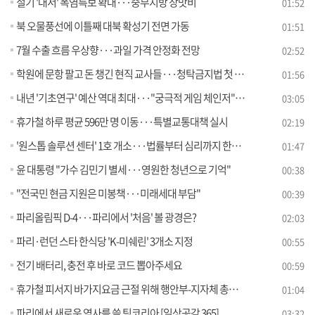
절기 '대서' 폭염특보 확대···중부지방 장맛비
01:52
북 오물풍선에 이틀째 대북 확성기 전면 가동
01:51
7월 수출 흐름 우상향···과일 가격 안정화 전망
02:52
학원에 문항 팔고 돈 챙긴 현직 교사들···청탁금지법 첫 적용
01:56
내년 '기초연구' 예산 역대 최대···"궁극적 게임 체인저" [정책현장+]
03:05
휴가철 하루 평균 596만 명 이동···특별교통대책 실시
02:19
'원스톱 솔루션 센터' 1호 개소···법률부터 심리까지 한번에
01:47
윤 대통령 "가수 김민기 별세···영원한 청년으로 기억"
00:38
"전국민 현금 지원은 미봉책···미래세대 부담"
00:39
파리올림픽 D-4···파리에서 '처음' 볼 광경은?
02:03
파리·런던 스타 한식당 'K-미쉐린' 3개소 지정
00:55
전기 배터리, 충전 후 바로 코드 뽑아주세요
00:59
휴가철 피서지 바가지요금 근절 위해 행안부-지자체 총력 대응
01:04
파리에서 새로운 역사를 쓸 팀코리아 [일상공감 365]
03:32