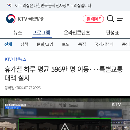
본
메
전
이 누리집은 대한민국 공식 전자정부 누리집입니다.
문
뉴
체
바
바
메
KTV 국민방송
온 에어
로
로
뉴
공식 누리집 주소 확인하기
메뉴 열기
가
가
바
go.kr 주소를 사용하는 누리집은 대한민국 정부기관이 관리하는 누리집입
기
기
로
뉴스
프로그램
온라인콘텐츠
편성표
니다.
가
이밖에 or.kr 또는 .kr등 다른 도메인 주소를 사용하고 있다면 아래 URL에
기
전체
정책
문화/교양
보도
특집
국가기념식
종영
서 도메인 주소를 확인해 보세요
운영중인 공식 누리집보기
KTV 대한뉴스
휴가철 하루 평균 596만 명 이동···특별교통
대책 실시
등록일 : 2024.07.22 20:26