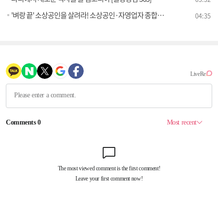
'벼랑 끝' 소상공인을 살려라! 소상공인·자영업자 종합대책 [클릭K+]
04:35