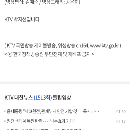
(영상편집: 김예준 / 영상그래픽: 강은희)
KTV 박지선입니다.
( KTV 국민방송 케이블방송, 위성방송 ch164,
www.ktv.go.kr
)
< ⓒ 한국정책방송원 무단전재 및 재배포 금지 >
KTV 대한뉴스
(1513회)
클립영상
윤 대통령 "체코원전, 관계부처 만전 기할 것···특사 파견 검토"
01:50
원전 생태계 복원 탄력···"낙수효과 기대"
02:17