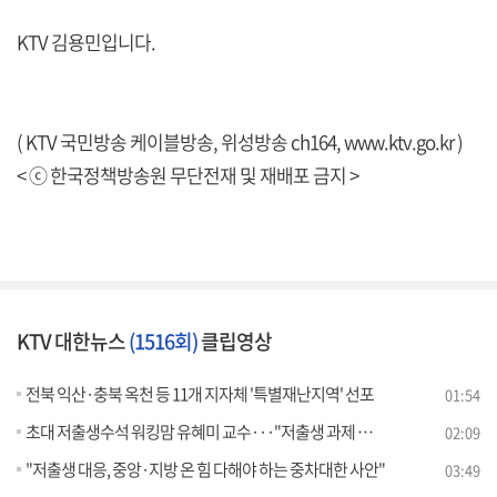
KTV 김용민입니다.
( KTV 국민방송 케이블방송, 위성방송 ch164,
www.ktv.go.kr
)
< ⓒ 한국정책방송원 무단전재 및 재배포 금지 >
KTV 대한뉴스
(1516회)
클립영상
전북 익산·충북 옥천 등 11개 지자체 '특별재난지역' 선포
01:54
초대 저출생수석 워킹맘 유혜미 교수···"저출생 과제 과감히 발굴"
02:09
"저출생 대응, 중앙·지방 온 힘 다해야 하는 중차대한 사안"
03:49