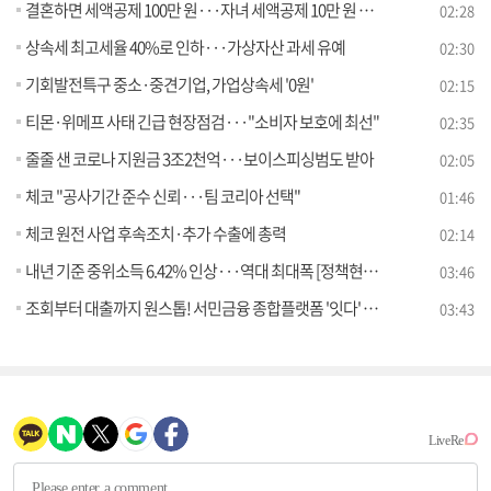
결혼하면 세액공제 100만 원···자녀 세액공제 10만 원 인상
02:28
상속세 최고세율 40%로 인하···가상자산 과세 유예
02:30
기회발전특구 중소·중견기업, 가업상속세 '0원'
02:15
티몬·위메프 사태 긴급 현장점검···"소비자 보호에 최선"
02:35
줄줄 샌 코로나 지원금 3조2천억···보이스피싱범도 받아
02:05
체코 "공사기간 준수 신뢰···팀 코리아 선택"
01:46
체코 원전 사업 후속조치·추가 수출에 총력
02:14
내년 기준 중위소득 6.42% 인상···역대 최대폭 [정책현장+]
03:46
조회부터 대출까지 원스톱! 서민금융 종합플랫폼 '잇다' 출시' [클릭K+]
03:43