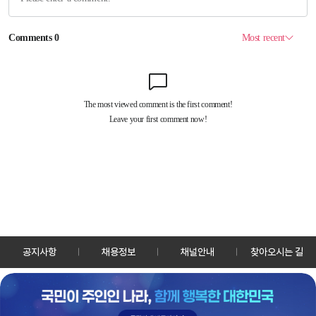
공지사항
채용정보
채널안내
찾아오시는 길
30128 세종특별자치시 정부2청사로 13 한국정책방송원 KTV
TEL: 044-204-8000
Copyrightⓒ KTV 국민방송 All Rights Reserved.