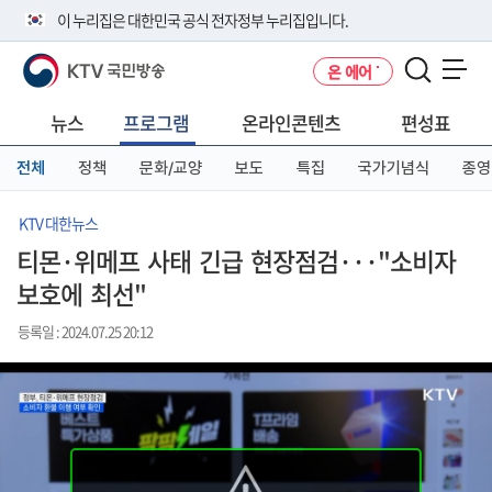
본
메
전
이 누리집은 대한민국 공식 전자정부 누리집입니다.
문
뉴
체
바
바
메
KTV 국민방송
온 에어
로
로
뉴
공식 누리집 주소 확인하기
메뉴 열기
가
가
바
go.kr 주소를 사용하는 누리집은 대한민국 정부기관이 관리하는 누리집입
기
기
로
뉴스
프로그램
온라인콘텐츠
편성표
니다.
가
이밖에 or.kr 또는 .kr등 다른 도메인 주소를 사용하고 있다면 아래 URL에
기
전체
정책
문화/교양
보도
특집
국가기념식
종영
서 도메인 주소를 확인해 보세요
운영중인 공식 누리집보기
KTV 대한뉴스
티몬·위메프 사태 긴급 현장점검···"소비자
보호에 최선"
등록일 : 2024.07.25 20:12