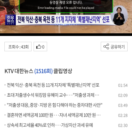
조회수 : 43회
0
공유하기
KTV 대한뉴스
(1516회)
클립영상
전북 익산·충북 옥천 등 11개 지자체 '특별재난지역' 선포
01:54
초대 저출생수석 워킹맘 유혜미 교수···"저출생 과제 과감히 발굴"
02:09
"저출생 대응, 중앙·지방 온 힘 다해야 하는 중차대한 사안"
03:49
결혼하면 세액공제 100만 원···자녀 세액공제 10만 원 인상
02:28
상속세 최고세율 40%로 인하···가상자산 과세 유예
02:30