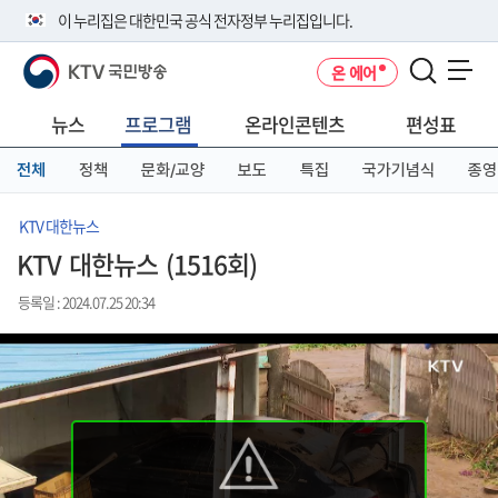
본
메
전
이 누리집은 대한민국 공식 전자정부 누리집입니다.
문
뉴
체
바
바
메
KTV 국민방송
온 에어
로
로
뉴
공식 누리집 주소 확인하기
메뉴 열기
가
가
바
go.kr 주소를 사용하는 누리집은 대한민국 정부기관이 관리하는 누리집입
기
기
로
뉴스
프로그램
온라인콘텐츠
편성표
니다.
가
이밖에 or.kr 또는 .kr등 다른 도메인 주소를 사용하고 있다면 아래 URL에
기
전체
정책
문화/교양
보도
특집
국가기념식
종영
서 도메인 주소를 확인해 보세요
운영중인 공식 누리집보기
KTV 대한뉴스
KTV 대한뉴스 (1516회)
등록일 : 2024.07.25 20:34