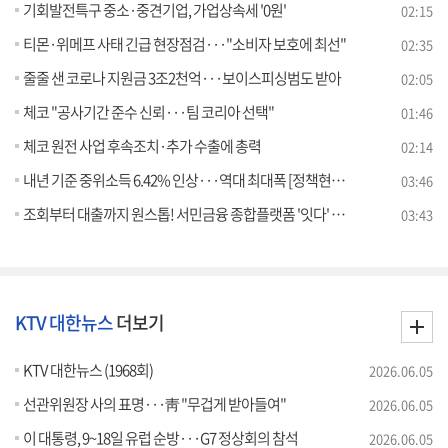
기회발전특구 중소·중견기업, 가업상속세 '0원'
02:15
티몬·위메프 사태 긴급 현장점검···"소비자 보호에 최선"
02:35
줄줄 샌 코로나 지원금 3조2천억···보이스피싱범도 받아
02:05
체코 "공사기간 준수 신뢰···팀 코리아 선택"
01:46
체코 원전 사업 후속조치·추가 수출에 총력
02:14
내년 기준 중위소득 6.42% 인상···역대 최대폭 [정책현장+]
03:46
조회부터 대출까지 원스톱! 서민금융 종합플랫폼 '잇다' 출시' [클릭K+]
03:43
KTV 대한뉴스
더보기
KTV 대한뉴스 (1968회)
2026.06.05
선관위원장 사의 표명···靑 "무겁게 받아들여"
2026.06.05
이 대통령, 9~18일 유럽 순방···G7 정상회의 참석
2026.06.05