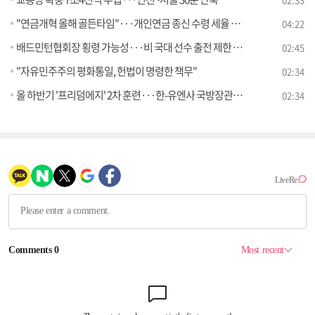
"연금개혁 올해 골든타임"···개인연금 종신 수령 세율 인하 [뉴스의 맥]
04:22
배드민턴협회장 횡령 가능성···비 국대 선수 출전 제한 폐지
02:45
"자유민주주의 평화통일, 헌법이 명령한 책무"
02:34
올 하반기 '프리덤에지' 2차 훈련···한-유엔사 국방장관회의
02:34