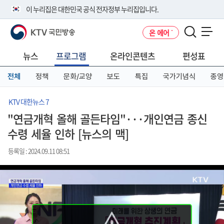
본
메
전
이 누리집은 대한민국 공식 전자정부 누리집입니다.
문
뉴
체
바
바
메
KTV 국민방송
온 에어
로
로
뉴
공식 누리집 주소 확인하기
메뉴 열기
가
가
바
go.kr 주소를 사용하는 누리집은 대한민국 정부기관이 관리하는 누리집입
기
기
로
뉴스
프로그램
온라인콘텐츠
편성표
니다.
가
이밖에 or.kr 또는 .kr등 다른 도메인 주소를 사용하고 있다면 아래 URL에
기
전체
정책
문화/교양
보도
특집
국가기념식
종영
서 도메인 주소를 확인해 보세요
운영중인 공식 누리집보기
KTV 대한뉴스 7
"연금개혁 올해 골든타임"···개인연금 종신
수령 세율 인하 [뉴스의 맥]
등록일 : 2024.09.11 08:51