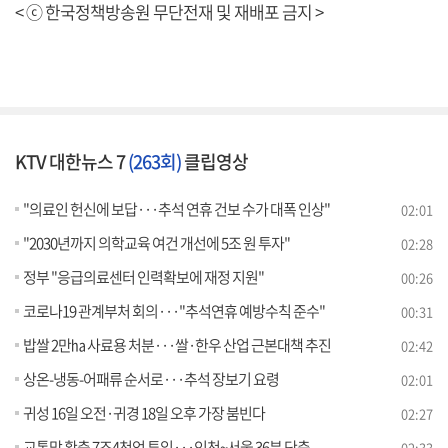
< ⓒ 한국정책방송원 무단전재 및 재배포 금지 >
KTV 대한뉴스 7
(263회)
클립영상
"의료인 헌신에 보답···추석 연휴 건보 수가 대폭 인상"
02:01
"2030년까지 의학교육 여건 개선에 5조 원 투자"
02:28
정부 "응급의료센터 인력확보에 재정 지원"
00:26
코로나19 관계부처 회의···"추석연휴 예방수칙 준수"
00:31
밥쌀 2만㏊ 사료용 처분···쌀·한우 산업 근본대책 추진
02:42
상온-냉동-어패류 순서로···추석 장보기 요령
02:01
귀성 16일 오전·귀경 18일 오후 가장 붐빈다
02:27
교통망 확충 7조4천억 투입···인천~서울 36분 단축
02:33