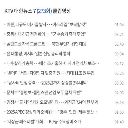
KTV 대한뉴스 7
(273회)
클립영상
이란, 대규모 미사일 발사···이스라엘 "보복할 것"
01:34
중동사태 긴급 점검회의···"군 수송기 즉각 투입"
03:21
폴란드산 자폭 드론 도입···북한 무인기 위협 대응
02:40
윤 대통령, 이시바 일본 신임 총리와 통화
00:34
내수살리기 총력···배추 조기출하·다자녀 전기차 보조금 확대
02:12
'빚더미' 서민·자영업자 맞춤 지원···최대 11조 원 투입
02:25
"공사비 안정 총력···2026년까지 상승률 2% 내외"
03:02
문체부 "홍명보·클린스만 선임 모두 절차 위반"
02:03
경쟁사 '콜 차단' 카카오모빌리티···과징금 724억 원 부과
03:13
2025 APEC 정상회의 준비위···"경주·인천·제주 분산 개최"
01:53
'지상군 페스티벌' 개최···K9 등 주요장비 소개
01:49