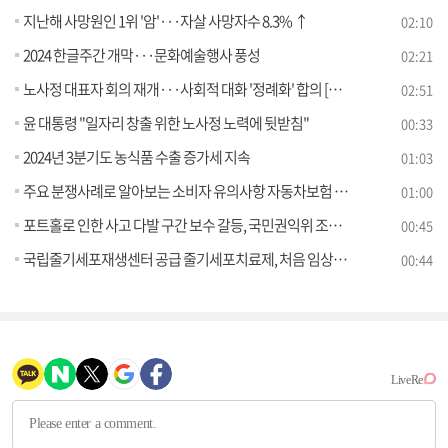
지난해 사망원인 1위 '암'···자살 사망자수 8.3% ↑
02:10
2024 한글주간 개막···문화예술행사 풍성
02:21
노사정 대표자 회의 재개···사회적 대화 '정례화' 합의 [현미경]
02:51
윤 대통령 "일자리 창출 위한 노사정 노력에 뒷받침"
00:33
2024년 3분기도 농식품 수출 증가세 지속
01:03
주요 분쟁사례로 알아보는 소비자 유의사항 자동차보험 특별약관편
01:00
포트홀로 인한 사고 다발 구간 보수 갈등, 국민권익위 조정으로 책임 분담
00:45
국립줄기세포재생센터 공급 줄기세포치료제, 처음 임상시험 승인
00:44