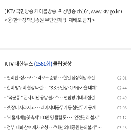
( KTV 국민방송 케이블방송, 위성방송 ch164,
www.ktv.go.kr
)
< ⓒ 한국정책방송원 무단전재 및 재배포 금지 >
KTV 대한뉴스
(1561회)
클립영상
필리핀·싱가포르·라오스 순방···한일 정상회담 추진
02:01
한미 방위비 협상 타결···"8.3% 인상·CPI 증가율 대체"
02:44
"국군통수권자 비난 용납 불가"···연합방위태세 점검
02:49
옛 장비 사라지고···레이저대공무기 등 첨단무기 공개
02:08
'서울세계불꽃축제' 100만 명 몰릴 듯···"안전관리 철저"
02:12
정부, 대화 참여 재차 요청···"내년 의대증원 논의불가" [뉴스의 맥]
03:43