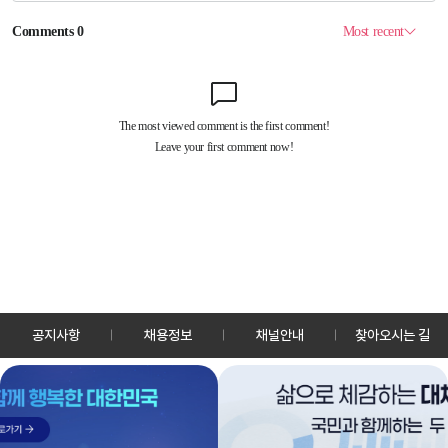
공지사항
채용정보
채널안내
찾아오시는 길
30128 세종특별자치시 정부2청사로 13 한국정책방송원 KTV
TEL: 044-204-8000
Copyrightⓒ KTV 국민방송 All Rights Reserved.