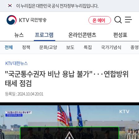
본
메
전
이 누리집은 대한민국 공식 전자정부 누리집입니다.
문
뉴
체
바
바
메
KTV 국민방송
온 에어
로
로
뉴
공식 누리집 주소 확인하기
메뉴 열기
가
가
바
go.kr 주소를 사용하는 누리집은 대한민국 정부기관이 관리하는 누리집입
기
기
로
뉴스
프로그램
온라인콘텐츠
편성표
니다.
가
이밖에 or.kr 또는 .kr등 다른 도메인 주소를 사용하고 있다면 아래 URL에
기
전체
정책
문화/교양
보도
특집
국가기념식
종영
서 도메인 주소를 확인해 보세요
운영중인 공식 누리집보기
KTV 대한뉴스
"국군통수권자 비난 용납 불가"···연합방위
태세 점검
등록일 : 2024.10.04 20:01