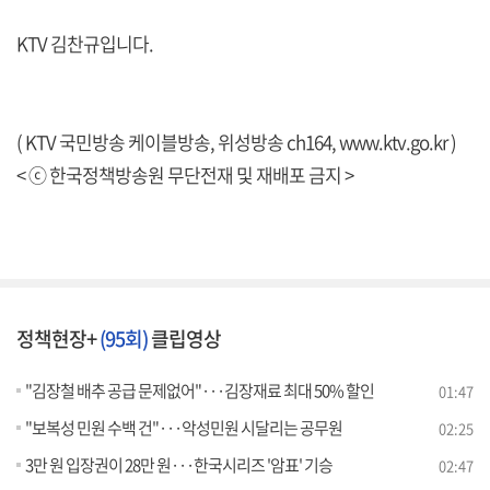
KTV 김찬규입니다.
( KTV 국민방송 케이블방송, 위성방송 ch164,
www.ktv.go.kr
)
< ⓒ 한국정책방송원 무단전재 및 재배포 금지 >
정책현장+
(95회)
클립영상
"김장철 배추 공급 문제없어"···김장재료 최대 50% 할인
01:47
"보복성 민원 수백 건"···악성민원 시달리는 공무원
02:25
3만 원 입장권이 28만 원···한국시리즈 '암표' 기승
02:47