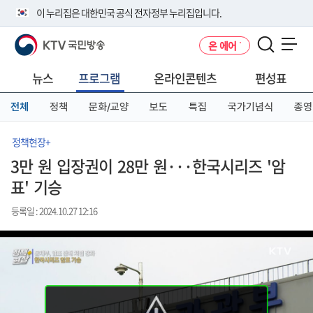
본
메
전
이 누리집은 대한민국 공식 전자정부 누리집입니다.
문
뉴
체
바
바
메
KTV 국민방송
온 에어
로
로
뉴
공식 누리집 주소 확인하기
메뉴 열기
가
가
바
go.kr 주소를 사용하는 누리집은 대한민국 정부기관이 관리하는 누리집입
기
기
로
뉴스
프로그램
온라인콘텐츠
편성표
니다.
가
이밖에 or.kr 또는 .kr등 다른 도메인 주소를 사용하고 있다면 아래 URL에
기
전체
정책
문화/교양
보도
특집
국가기념식
종영
서 도메인 주소를 확인해 보세요
운영중인 공식 누리집보기
정책현장+
3만 원 입장권이 28만 원···한국시리즈 '암
표' 기승
등록일 : 2024.10.27 12:16