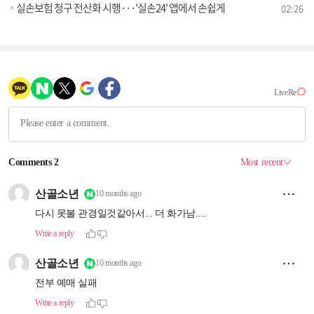
실손보험 청구 전산화 시행···'실손24' 앱에서 손쉽게
02:26