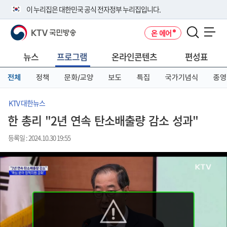
본
메
전
이 누리집은 대한민국 공식 전자정부 누리집입니다.
문
뉴
체
바
바
메
KTV 국민방송
온 에어
로
로
뉴
공식 누리집 주소 확인하기
메뉴 열기
가
가
바
go.kr 주소를 사용하는 누리집은 대한민국 정부기관이 관리하는 누리집입
기
기
로
뉴스
프로그램
온라인콘텐츠
편성표
니다.
가
이밖에 or.kr 또는 .kr등 다른 도메인 주소를 사용하고 있다면 아래 URL에
기
전체
정책
문화/교양
보도
특집
국가기념식
종영
서 도메인 주소를 확인해 보세요
운영중인 공식 누리집보기
KTV 대한뉴스
한 총리 "2년 연속 탄소배출량 감소 성과"
등록일 : 2024.10.30 19:55