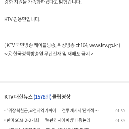
강화 지원을 가속화하겠다고 밝혔습니다.
KTV 김용민입니다.
( KTV 국민방송 케이블방송, 위성방송 ch164,
www.ktv.go.kr
)
< ⓒ 한국정책방송원 무단전재 및 재배포 금지 >
KTV 대한뉴스
(1578회)
클립영상
"위장 북한군, 교전지역 가까이···전투 개시시 '단계적 조치'"
01:50
한미 SCM·2+2 개최···'북한 러시아 파병' 대응 논의
01:39