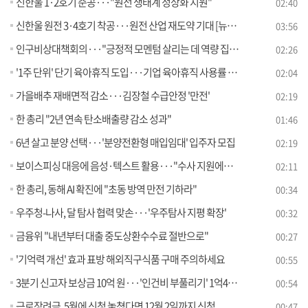
신한울 1·2호기 준공···"원전 생태계 정상화 지원"
02:40
신한울 원전 3·4호기 착공···원전 산업 재도약 기대 [뉴스의 맥]
03:56
인구비상대책회의···"긍정적 모멘텀 살리는 데 역량 집중"
02:26
'1주 단위' 단기 육아휴직 도입···기업 육아휴직 사용률 공개
02:04
가을배추 재배면적 감소···김장철 수급안정 '만전'
02:19
한 총리 "2년 연속 탄소배출량 감소 성과"
01:46
6년 살고 분양 선택···'분양전환형 매입임대' 입주자 모집
02:19
보이스피싱 대응에 음성·텍스트 활용···"수사 지원에서 예방까지" [정책현장+]
02:11
한 총리, 동해 AI 확진에 "초동 방역 만전 기하라"
00:34
우주청-나사, 달 탐사 협력 맞손···'우주탐사 지평 확장'
00:32
금융위 "내년부터 대출 중도상환수수료 절반으로"
00:27
'기억력 개선' 효과 표방 해외직구식품 구매 주의하세요
00:55
3분기 신고자 보상금 10억 원···'인건비 부풀리기' 1억4천만 원 최고액
00:54
근로장려금, 5월에 신청 놓쳤다면 12월 2일까지 신청
00:47