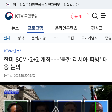
본
메
전
이 누리집은 대한민국 공식 전자정부 누리집입니다.
문
뉴
체
바
바
메
KTV 국민방송
온 에어
로
로
뉴
공식 누리집 주소 확인하기
메뉴 열기
가
가
바
go.kr 주소를 사용하는 누리집은 대한민국 정부기관이 관리하는 누리집입
기
기
로
뉴스
프로그램
온라인콘텐츠
편성표
니다.
가
이밖에 or.kr 또는 .kr등 다른 도메인 주소를 사용하고 있다면 아래 URL에
기
전체
정책
문화/교양
보도
특집
국가기념식
종영
서 도메인 주소를 확인해 보세요
운영중인 공식 누리집보기
KTV 대한뉴스
한미 SCM·2+2 개최···'북한 러시아 파병' 대
응 논의
등록일 : 2024.10.30 19:53