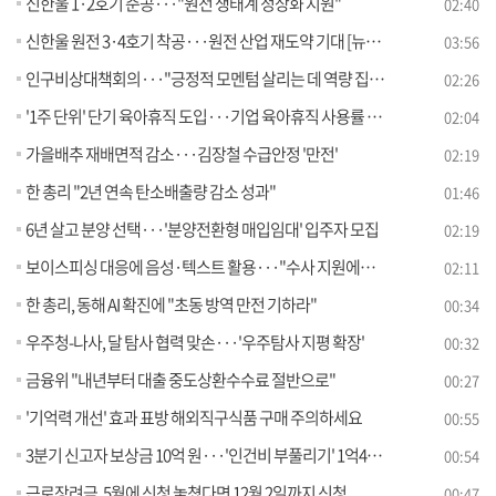
신한울 1·2호기 준공···"원전 생태계 정상화 지원"
02:40
신한울 원전 3·4호기 착공···원전 산업 재도약 기대 [뉴스의 맥]
03:56
인구비상대책회의···"긍정적 모멘텀 살리는 데 역량 집중"
02:26
'1주 단위' 단기 육아휴직 도입···기업 육아휴직 사용률 공개
02:04
가을배추 재배면적 감소···김장철 수급안정 '만전'
02:19
한 총리 "2년 연속 탄소배출량 감소 성과"
01:46
6년 살고 분양 선택···'분양전환형 매입임대' 입주자 모집
02:19
보이스피싱 대응에 음성·텍스트 활용···"수사 지원에서 예방까지" [정책현장+]
02:11
한 총리, 동해 AI 확진에 "초동 방역 만전 기하라"
00:34
우주청-나사, 달 탐사 협력 맞손···'우주탐사 지평 확장'
00:32
금융위 "내년부터 대출 중도상환수수료 절반으로"
00:27
'기억력 개선' 효과 표방 해외직구식품 구매 주의하세요
00:55
3분기 신고자 보상금 10억 원···'인건비 부풀리기' 1억4천만 원 최고액
00:54
근로장려금, 5월에 신청 놓쳤다면 12월 2일까지 신청
00:47