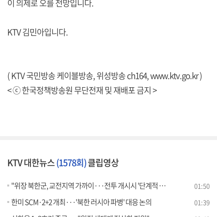
이 의제로 오를 전망입니다.
KTV 김민아입니다.
( KTV 국민방송 케이블방송, 위성방송 ch164,
www.ktv.go.kr
)
< ⓒ 한국정책방송원 무단전재 및 재배포 금지 >
KTV 대한뉴스
(1578회)
클립영상
"위장 북한군, 교전지역 가까이···전투 개시시 '단계적 조치'"
01:50
한미 SCM·2+2 개최···'북한 러시아 파병' 대응 논의
01:39