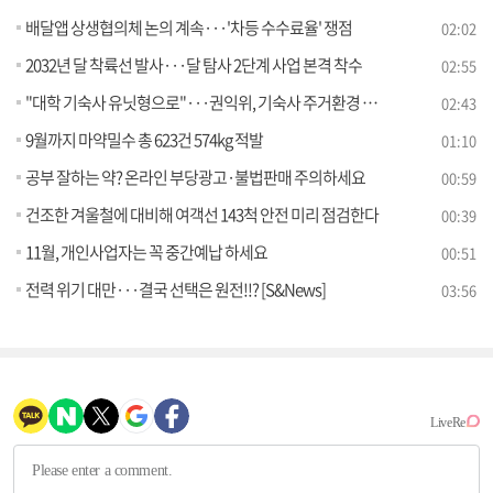
배달앱 상생협의체 논의 계속···'차등 수수료율' 쟁점
02:02
2032년 달 착륙선 발사···달 탐사 2단계 사업 본격 착수
02:55
"대학 기숙사 유닛형으로"···권익위, 기숙사 주거환경 개선안 권고
02:43
9월까지 마약밀수 총 623건 574kg 적발
01:10
공부 잘하는 약? 온라인 부당광고·불법판매 주의하세요
00:59
건조한 겨울철에 대비해 여객선 143척 안전 미리 점검한다
00:39
11월, 개인사업자는 꼭 중간예납 하세요
00:51
전력 위기 대만···결국 선택은 원전!!? [S&News]
03:56