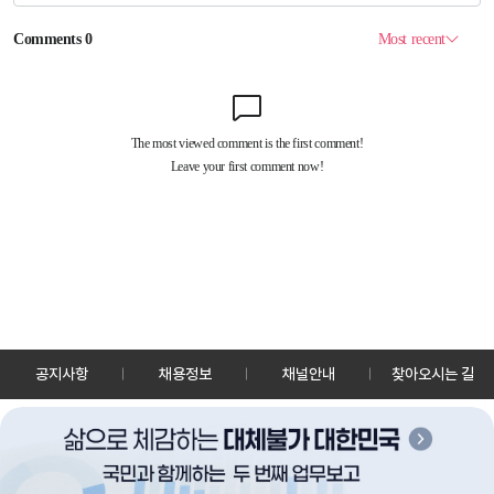
공지사항
채용정보
채널안내
찾아오시는 길
30128 세종특별자치시 정부2청사로 13 한국정책방송원 KTV
TEL: 044-204-8000
Copyrightⓒ KTV 국민방송 All Rights Reserved.