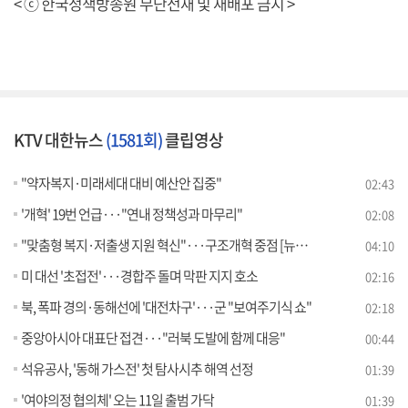
< ⓒ 한국정책방송원 무단전재 및 재배포 금지 >
KTV 대한뉴스
(1581회)
클립영상
"약자복지·미래세대 대비 예산안 집중"
02:43
'개혁' 19번 언급···"연내 정책성과 마무리"
02:08
"맞춤형 복지·저출생 지원 혁신"···구조개혁 중점 [뉴스의 맥]
04:10
미 대선 '초접전'···경합주 돌며 막판 지지 호소
02:16
북, 폭파 경의·동해선에 '대전차구'···군 "보여주기식 쇼"
02:18
중앙아시아 대표단 접견···"러북 도발에 함께 대응"
00:44
석유공사, '동해 가스전' 첫 탐사시추 해역 선정
01:39
'여야의정 협의체' 오는 11일 출범 가닥
01:39