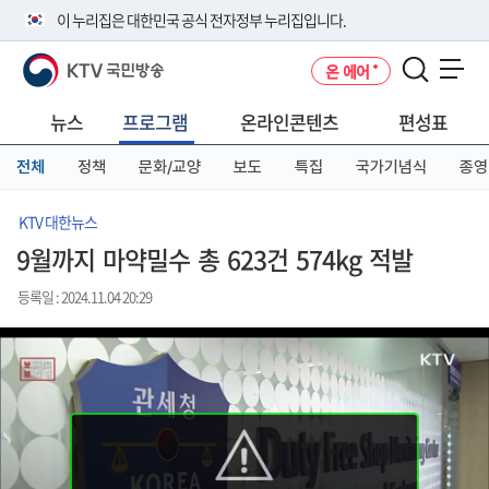
본
메
전
이 누리집은 대한민국 공식 전자정부 누리집입니다.
문
뉴
체
바
바
메
KTV 국민방송
온 에어
로
로
뉴
공식 누리집 주소 확인하기
메뉴 열기
가
가
바
go.kr 주소를 사용하는 누리집은 대한민국 정부기관이 관리하는 누리집입
기
기
로
뉴스
프로그램
온라인콘텐츠
편성표
니다.
가
이밖에 or.kr 또는 .kr등 다른 도메인 주소를 사용하고 있다면 아래 URL에
기
전체
정책
문화/교양
보도
특집
국가기념식
종영
서 도메인 주소를 확인해 보세요
운영중인 공식 누리집보기
KTV 대한뉴스
9월까지 마약밀수 총 623건 574kg 적발
등록일 : 2024.11.04 20:29