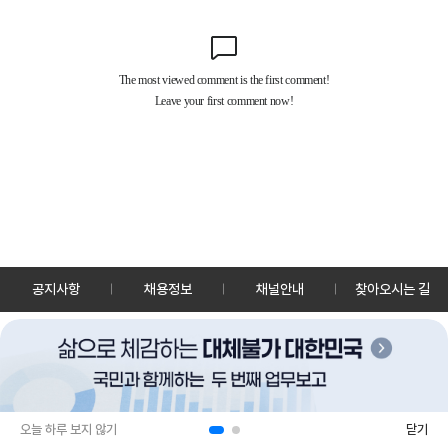
공지사항
채용정보
채널안내
찾아오시는 길
30128 세종특별자치시 정부2청사로 13 한국정책방송원 KTV
TEL: 044-204-8000
Copyrightⓒ KTV 국민방송 All Rights Reserved.
PC버전
앱 다운로드
오늘 하루 보지 않기
닫기