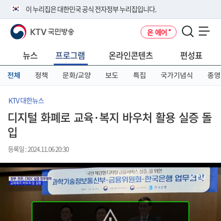
본
메
전
이 누리집은 대한민국 공식 전자정부 누리집입니다.
문
뉴
체
바
바
메
KTV 국민방송
온 에어
로
로
뉴
공식 누리집 주소 확인하기
메뉴 열기
가
가
바
go.kr 주소를 사용하는 누리집은 대한민국 정부기관이 관리하는 누리집입
기
기
로
뉴스
프로그램
온라인콘텐츠
편성표
니다.
가
이밖에 or.kr 또는 .kr등 다른 도메인 주소를 사용하고 있다면 아래 URL에
기
전체
정책
문화/교양
보도
특집
국가기념식
종영
서 도메인 주소를 확인해 보세요
운영중인 공식 누리집보기
KTV 대한뉴스
디지털 화폐로 교육·복지 바우처 활용 실증 돌
입
등록일 : 2024.11.06 20:30