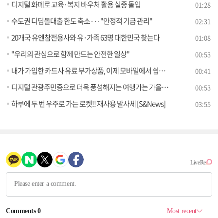
디지털 화폐로 교육·복지 바우처 활용 실증 돌입
01:28
수도권 디딤돌대출 한도 축소···"안정적 기금 관리"
02:31
20개국 유엔참전용사와 유·가족 63명 대한민국 찾는다
01:08
"우리의 관심으로 함께 만드는 안전한 일상"
00:53
내가 가입한 카드사 유료 부가상품, 이제 모바일에서 쉽고 편리하게 관리하세요!
00:41
디지털 관광주민증으로 더욱 풍성해지는 여행가는 가을을 즐겨요
00:53
하루에 두 번 우주로 가는 로켓!! 재사용 발사체 [S&News]
03:55