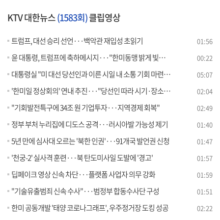
KTV 대한뉴스
(1583회)
클립영상
트럼프, 대선 승리 선언···백악관 재입성 초읽기
01:56
윤 대통령, 트럼프에 축하메시지···"한미동맹 밝게 빛날 것"
00:22
대통령실 "미 대선 당선인과 이른 시일 내 소통 기회 마련" [뉴스의 맥]
05:07
'한미일 정상회의' 연내 추진···"당선인 따라 시기·장소 결정"
02:04
"기회발전특구에 34조 원 기업투자···지역경제 회복"
02:49
정부 부처 누리집에 디도스 공격···러시아발 가능성 제기
01:40
5년 만에 심사대 오르는 '북한 인권'···91개국 발언권 신청
01:47
'천궁-2' 실사격 훈련···북 탄도미사일 도발에 '경고'
01:57
딥페이크 영상 신속 차단···플랫폼 사업자 의무 강화
01:59
"기술유출범죄 신속 수사"···범정부 합동수사단 구성
01:51
한미 공동개발 '태양 코로나그래프', 우주정거장 도킹 성공
02:22