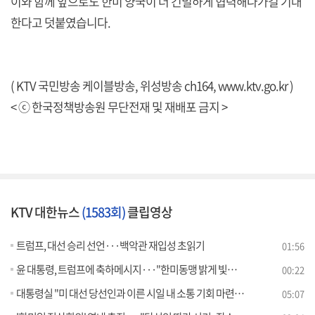
이와 함께 앞으로도 한미 양국이 더 긴밀하게 협력해나가길 기대
한다고 덧붙였습니다.
( KTV 국민방송 케이블방송, 위성방송 ch164,
www.ktv.go.kr
)
< ⓒ 한국정책방송원 무단전재 및 재배포 금지 >
KTV 대한뉴스
(1583회)
클립영상
트럼프, 대선 승리 선언···백악관 재입성 초읽기
01:56
윤 대통령, 트럼프에 축하메시지···"한미동맹 밝게 빛날 것"
00:22
대통령실 "미 대선 당선인과 이른 시일 내 소통 기회 마련" [뉴스의 맥]
05:07