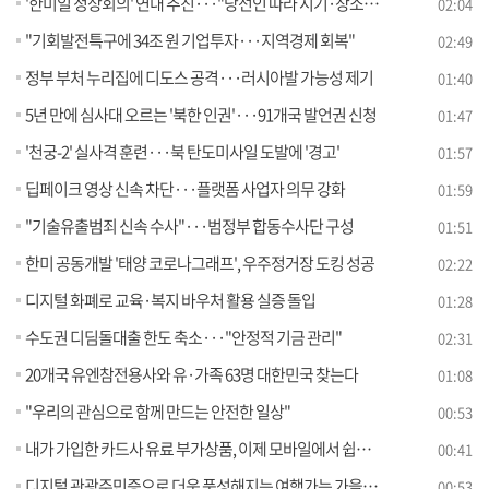
'한미일 정상회의' 연내 추진···"당선인 따라 시기·장소 결정"
02:04
"기회발전특구에 34조 원 기업투자···지역경제 회복"
02:49
정부 부처 누리집에 디도스 공격···러시아발 가능성 제기
01:40
5년 만에 심사대 오르는 '북한 인권'···91개국 발언권 신청
01:47
'천궁-2' 실사격 훈련···북 탄도미사일 도발에 '경고'
01:57
딥페이크 영상 신속 차단···플랫폼 사업자 의무 강화
01:59
"기술유출범죄 신속 수사"···범정부 합동수사단 구성
01:51
한미 공동개발 '태양 코로나그래프', 우주정거장 도킹 성공
02:22
디지털 화폐로 교육·복지 바우처 활용 실증 돌입
01:28
수도권 디딤돌대출 한도 축소···"안정적 기금 관리"
02:31
20개국 유엔참전용사와 유·가족 63명 대한민국 찾는다
01:08
"우리의 관심으로 함께 만드는 안전한 일상"
00:53
내가 가입한 카드사 유료 부가상품, 이제 모바일에서 쉽고 편리하게 관리하세요!
00:41
디지털 관광주민증으로 더욱 풍성해지는 여행가는 가을을 즐겨요
00:53