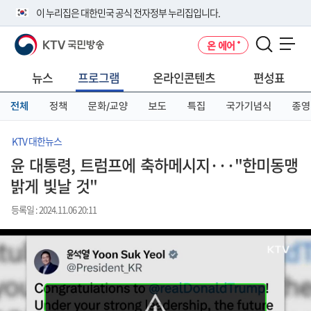
본
메
전
이 누리집은 대한민국 공식 전자정부 누리집입니다.
문
뉴
체
바
바
메
KTV 국민방송
온 에어
로
로
뉴
공식 누리집 주소 확인하기
메뉴 열기
가
가
바
go.kr 주소를 사용하는 누리집은 대한민국 정부기관이 관리하는 누리집입
기
기
로
뉴스
프로그램
온라인콘텐츠
편성표
니다.
가
이밖에 or.kr 또는 .kr등 다른 도메인 주소를 사용하고 있다면 아래 URL에
기
전체
정책
문화/교양
보도
특집
국가기념식
종영
서 도메인 주소를 확인해 보세요
운영중인 공식 누리집보기
KTV 대한뉴스
윤 대통령, 트럼프에 축하메시지···"한미동맹
밝게 빛날 것"
등록일 : 2024.11.06 20:11