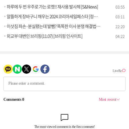
하루에 두 번 우주로 가는 로켓!! 재사용 발사체 [S&News]
03:55
알뜰하게 장바구니 채우는 2024 코리아세일페스타 [정책꿀팁!]
03:11
이삿짐 파손·분실됐는데 발뺌? 똑똑한 이사 분쟁 해결법! [잘 사는 법]
22:20
외교부 대변인 브리핑(11.07) [브리핑 인사이트]
04:22