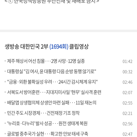
< ⓒ 한국정책방송원 무단전재 및 재배포 금지 >
생방송 대한민국 2부
(1694회)
클립영상
제주 해상서 어선 침몰···2명 사망·12명 실종
01:42
대통령실 "김 여사, 윤 대통령 다음 순방 동행 않기로"
00:32
"금융·외환 불확실성 우려···24시간 감시체계 유지"
02:46
서북도서 방어훈련···지대지미사일 '현무' 실사격 훈련
02:07
배달앱 상생협의체 상생안 마련 실패···11일 재논의
02:55
민간 주도 시장경제···건전재정 기조 정착
02:21
'누리호·다누리' 발사 성공···원전 생태계 복원
02:56
글로벌 중추국가 실현···확고한 안보 태세 구축
02:47