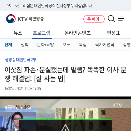
본
메
전
이 누리집은 대한민국 공식 전자정부 누리집입니다.
문
뉴
체
바
바
메
KTV 국민방송
온 에어
로
로
뉴
공식 누리집 주소 확인하기
메뉴 열기
가
가
바
go.kr 주소를 사용하는 누리집은 대한민국 정부기관이 관리하는 누리집입
기
기
로
뉴스
프로그램
온라인콘텐츠
편성표
니다.
가
이밖에 or.kr 또는 .kr등 다른 도메인 주소를 사용하고 있다면 아래 URL에
기
전체
정책
문화/교양
보도
특집
국가기념식
종영
서 도메인 주소를 확인해 보세요
운영중인 공식 누리집보기
생방송 대한민국 2부
이삿짐 파손·분실됐는데 발뺌? 똑똑한 이사 분
쟁 해결법! [잘 사는 법]
등록일 : 2024.11.08 17:35