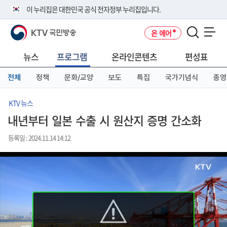
본
메
전
이 누리집은 대한민국 공식 전자정부 누리집입니다.
문
뉴
체
바
바
메
KTV 국민방송
온 에어
로
로
뉴
공식 누리집 주소 확인하기
메뉴 열기
가
가
바
go.kr 주소를 사용하는 누리집은 대한민국 정부기관이 관리하는 누리집입
기
기
로
뉴스
프로그램
온라인콘텐츠
편성표
니다.
가
이밖에 or.kr 또는 .kr등 다른 도메인 주소를 사용하고 있다면 아래 URL에
기
전체
정책
문화/교양
보도
특집
국가기념식
종영
서 도메인 주소를 확인해 보세요
운영중인 공식 누리집보기
KTV 뉴스
내년부터 일본 수출 시 원산지 증명 간소화
등록일 : 2024.11.14 14:12