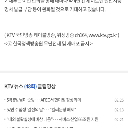
기재부는 이번 합의를 통해 해마다 약 4만 건에 이르던 원산지증
명서 발급 부담 등이 완화될 것으로 기대하고 있습니다.
( KTV 국민방송 케이블방송, 위성방송 ch164,
www.ktv.go.kr
)
< ⓒ 한국정책방송원 무단전재 및 재배포 금지 >
KTV 뉴스
(48회)
클립영상
5박 8일 남미 순방···APEC서 한미일 정상회의
02:25
52만 수험생 '결전의 날'···"킬러문항 배제"
02:13
"대외 불확실성에 비상 대응"···서비스 산업 66조 원 지원
02:21