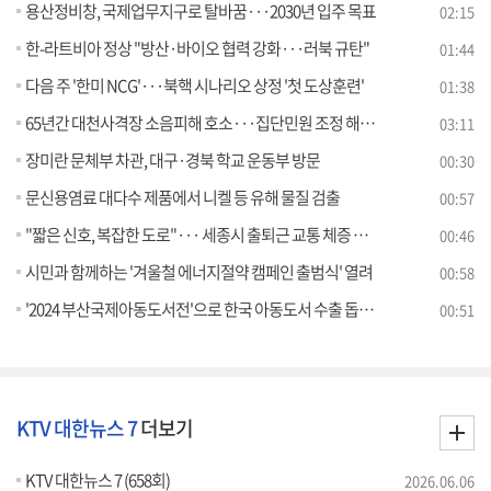
용산정비창, 국제업무지구로 탈바꿈···2030년 입주 목표
02:15
한-라트비아 정상 "방산·바이오 협력 강화···러북 규탄"
01:44
다음 주 '한미 NCG'···북핵 시나리오 상정 '첫 도상훈련'
01:38
65년간 대천사격장 소음피해 호소···집단민원 조정 해결 실마리 [정책현장+]
03:11
장미란 문체부 차관, 대구·경북 학교 운동부 방문
00:30
문신용염료 대다수 제품에서 니켈 등 유해 물질 검출
00:57
"짧은 신호, 복잡한 도로"··· 세종시 출퇴근 교통 체증 해소 나선다
00:46
시민과 함께하는 '겨울철 에너지절약 캠페인 출범식' 열려
00:58
'2024 부산국제아동도서전'으로 한국 아동도서 수출 돕는다
00:51
KTV 대한뉴스 7
더보기
KTV 대한뉴스 7 (658회)
2026.06.06