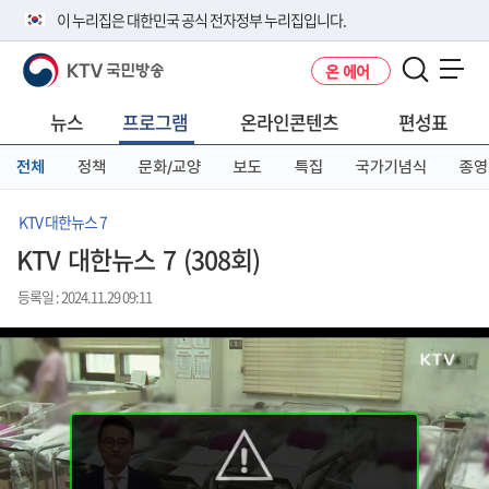
본
메
전
이 누리집은 대한민국 공식 전자정부 누리집입니다.
문
뉴
체
바
바
메
KTV 국민방송
온 에어
로
로
뉴
공식 누리집 주소 확인하기
메뉴 열기
가
가
바
go.kr 주소를 사용하는 누리집은 대한민국 정부기관이 관리하는 누리집입
기
기
로
뉴스
프로그램
온라인콘텐츠
편성표
니다.
가
이밖에 or.kr 또는 .kr등 다른 도메인 주소를 사용하고 있다면 아래 URL에
기
전체
정책
문화/교양
보도
특집
국가기념식
종영
서 도메인 주소를 확인해 보세요
운영중인 공식 누리집보기
KTV 대한뉴스 7
KTV 대한뉴스 7 (308회)
등록일 : 2024.11.29 09:11