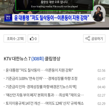
조회수 : 27회
0
공유하기
KTV 대한뉴스 7
(308회)
클립영상
윤 대통령 "저도 칠삭둥이···이른둥이 지원 강화"
02:56
기준금리 3.00% '연속 인하'···경제성장률 하향 조정
01:47
기준금리 인하·경제성장률 하향 배경은? [뉴스의 맥]
04:40
'예산안 자동 부의 폐지' 본회의 통과···최상목 "재의 요구 건의"
02:27
토지이용규제 147건 개선···여의도 12배 '산지' 규제 해소
02:29