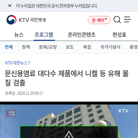
본
메
전
이 누리집은 대한민국 공식 전자정부 누리집입니다.
문
뉴
체
바
바
메
KTV 국민방송
온 에어
로
로
뉴
공식 누리집 주소 확인하기
메뉴 열기
가
가
바
go.kr 주소를 사용하는 누리집은 대한민국 정부기관이 관리하는 누리집입
기
기
로
뉴스
프로그램
온라인콘텐츠
편성표
니다.
가
이밖에 or.kr 또는 .kr등 다른 도메인 주소를 사용하고 있다면 아래 URL에
기
전체
정책
문화/교양
보도
특집
국가기념식
종영
서 도메인 주소를 확인해 보세요
운영중인 공식 누리집보기
KTV 대한뉴스 7
문신용염료 대다수 제품에서 니켈 등 유해 물
질 검출
등록일 : 2024.11.29 09:17