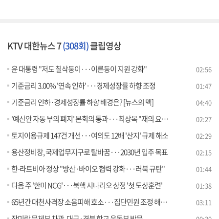
KTV 대한뉴스 7
(308회)
클립영상
윤 대통령 "저도 칠삭둥이···이른둥이 지원 강화"
02:56
기준금리 3.00% '연속 인하'···경제성장률 하향 조정
01:47
기준금리 인하·경제성장률 하향 배경은? [뉴스의 맥]
04:40
'예산안 자동 부의 폐지' 본회의 통과···최상목 "재의 요구 건의"
02:27
토지이용규제 147건 개선···여의도 12배 '산지' 규제 해소
02:29
용산정비창, 국제업무지구로 탈바꿈···2030년 입주 목표
02:15
한-라트비아 정상 "방산·바이오 협력 강화···러북 규탄"
01:44
다음 주 '한미 NCG'···북핵 시나리오 상정 '첫 도상훈련'
01:38
65년간 대천사격장 소음피해 호소···집단민원 조정 해결 실마리 [정책현장+]
03:11
장미란 문체부 차관, 대구·경북 학교 운동부 방문
00:30