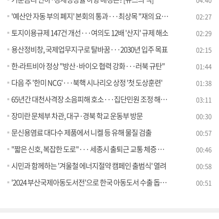
'예산안 자동 부의 폐지' 본회의 통과···최상목 "재의 요구 건의"
02:27
토지이용규제 147건 개선···여의도 12배 '산지' 규제 해소
02:29
용산정비창, 국제업무지구로 탈바꿈···2030년 입주 목표
02:15
한-라트비아 정상 "방산·바이오 협력 강화···러북 규탄"
01:44
다음 주 '한미 NCG'···북핵 시나리오 상정 '첫 도상훈련'
01:38
65년간 대천사격장 소음피해 호소···집단민원 조정 해결 실마리 [정책현장+]
03:11
장미란 문체부 차관, 대구·경북 학교 운동부 방문
00:30
문신용염료 대다수 제품에서 니켈 등 유해 물질 검출
00:57
"짧은 신호, 복잡한 도로"··· 세종시 출퇴근 교통 체증 해소 나선다
00:46
시민과 함께하는 '겨울철 에너지절약 캠페인 출범식' 열려
00:58
'2024 부산국제아동도서전'으로 한국 아동도서 수출 돕는다
00:51