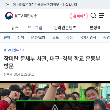
본
메
전
이 누리집은 대한민국 공식 전자정부 누리집입니다.
문
뉴
체
바
바
메
KTV 국민방송
온 에어
로
로
뉴
공식 누리집 주소 확인하기
메뉴 열기
가
가
바
go.kr 주소를 사용하는 누리집은 대한민국 정부기관이 관리하는 누리집입
기
기
로
뉴스
프로그램
온라인콘텐츠
편성표
니다.
가
이밖에 or.kr 또는 .kr등 다른 도메인 주소를 사용하고 있다면 아래 URL에
기
전체
정책
문화/교양
보도
특집
국가기념식
종영
서 도메인 주소를 확인해 보세요
운영중인 공식 누리집보기
KTV 대한뉴스 7
장미란 문체부 차관, 대구·경북 학교 운동부
방문
등록일 : 2024.11.29 09:16