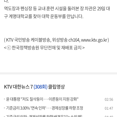
다.
역도장과 펜싱장 등 교내 훈련 시설을 둘러본 장 차관은 29일 대
구 계명대학교를 찾아 대학 운동부를 만납니다.
( KTV 국민방송 케이블방송, 위성방송 ch164,
www.ktv.go.kr
)
< ⓒ 한국정책방송원 무단전재 및 재배포 금지 >
KTV 대한뉴스 7
(308회)
클립영상
윤 대통령 "저도 칠삭둥이···이른둥이 지원 강화"
02:56
기준금리 3.00% '연속 인하'···경제성장률 하향 조정
01:47
기준금리 인하·경제성장률 하향 배경은? [뉴스의 맥]
04:40