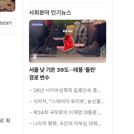
사회분야 인기뉴스
영상보기
서울 낮 기온 39도···태풍 '돌핀'
경로 변수
'26년 사이버성폭력 집중단속 중간성과 발표···향후 추진계획은?
식약처, "'스테비아 토마토', 농산물 아닌 가공식품"
제34회 국무회의 이재명 대통령 모두발언
로 확
나라의 평화, 국민의 자부심 대체불가 대한민국 이재명 대통령 모두말씀