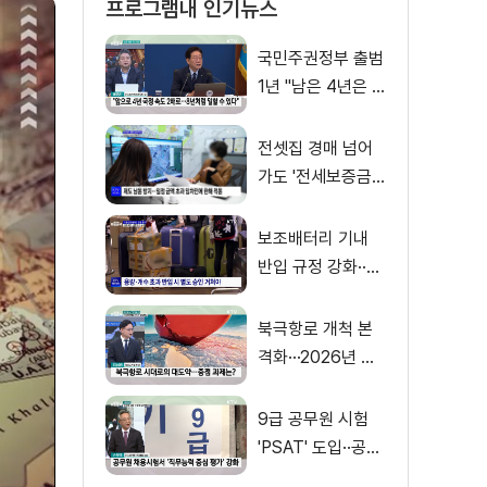
프로그램내 인기뉴스
국민주권정부 출범
1년 "남은 4년은 8
년처럼"
전셋집 경매 넘어
가도 '전세보증금'
먼저 돌려받는다
보조배터리 기내
반입 규정 강화··
·'수량·보관 제한'
북극항로 개척 본
격화···2026년 해
양수산부 업무계획
은?
9급 공무원 시험
'PSAT' 도입··공정
채용 위한 변화는?