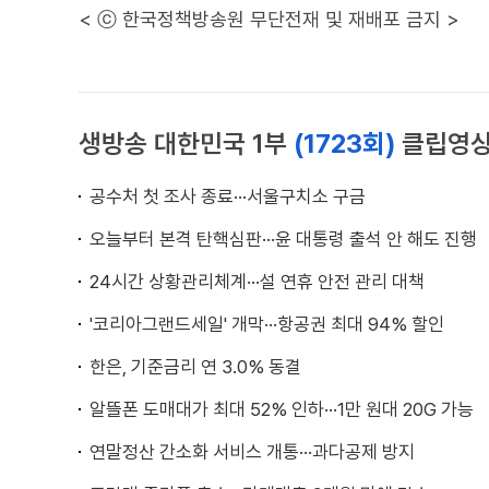
< ⓒ 한국정책방송원 무단전재 및 재배포 금지 >
생방송 대한민국 1부
(1723회)
클립영
공수처 첫 조사 종료···서울구치소 구금
오늘부터 본격 탄핵심판···윤 대통령 출석 안 해도 진행
24시간 상황관리체계···설 연휴 안전 관리 대책
'코리아그랜드세일' 개막···항공권 최대 94% 할인
한은, 기준금리 연 3.0% 동결
알뜰폰 도매대가 최대 52% 인하···1만 원대 20G 가능
연말정산 간소화 서비스 개통···과다공제 방지