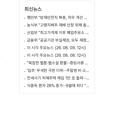
최신뉴스
행안부 "방재안전직 확충, 처우 개선 등 위한 제도개선 추진"
농식부 "고랭지배추 재배 안정 위해 총력···배추가격 점차 안정세"
산업부 "최고가격제 이후 폐업주유소 증가? 사실 아냐"
금융위 "공공기관 부실채권, 모두 재정으로 보전되는 것 아냐"
이 시각 주요뉴스 (26. 08. 09. 12시)
고
이 시각 주요뉴스 (26. 08. 08. 12시)
"복잡한 웹툰·웹소설 환불···증빙서류 요구까지"
'입추' 무색한 극한 더위···주말엔 비·소나기
전세사기 피해주택 매입 1만 호 돌파···피해 지원 속도
식중독 환자 28% 증가···9월에 최다 "입추 방심 금물"