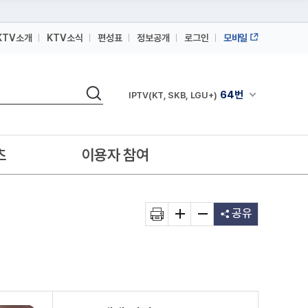
KTV소개
KTV소식
편성표
정보공개
로그인
모바일
164번
스카이라이프
검색
64번
채널안내 펼쳐
IPTV(KT, SKB, LGU+)
164번
스카이라이프
64번
IPTV(KT, SKB, LGU+)
츠
이용자 참여
164번
스카이라이프
공유