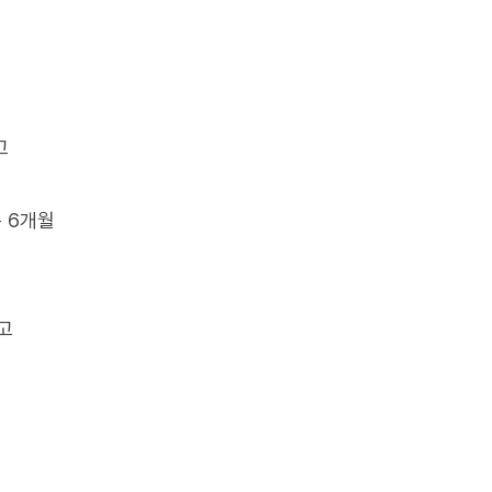
고
 6개월
고