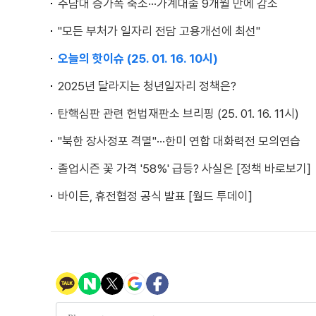
주담대 증가폭 축소···가계대출 9개월 만에 감소
"모든 부처가 일자리 전담 고용개선에 최선"
오늘의 핫이슈 (25. 01. 16. 10시)
2025년 달라지는 청년일자리 정책은?
탄핵심판 관련 헌법재판소 브리핑 (25. 01. 16. 11시)
"북한 장사정포 격멸"···한미 연합 대화력전 모의연습
졸업시즌 꽃 가격 '58%' 급등? 사실은 [정책 바로보기]
바이든, 휴전협정 공식 발표 [월드 투데이]