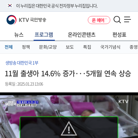
본
메
전
이 누리집은 대한민국 공식 전자정부 누리집입니다.
문
뉴
체
바
바
메
KTV 국민방송
온 에어
로
로
뉴
공식 누리집 주소 확인하기
메뉴 열기
가
가
바
go.kr 주소를 사용하는 누리집은 대한민국 정부기관이 관리하는 누리집입
기
기
로
뉴스
프로그램
온라인콘텐츠
편성표
니다.
가
이밖에 or.kr 또는 .kr등 다른 도메인 주소를 사용하고 있다면 아래 URL에
기
전체
정책
문화/교양
보도
특집
국가기념식
종영
서 도메인 주소를 확인해 보세요
운영중인 공식 누리집보기
생방송 대한민국 1부
11월 출생아 14.6% 증가···5개월 연속 상승
등록일 : 2025.01.23 13:06