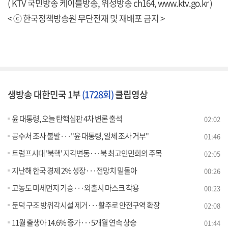
( KTV 국민방송 케이블방송, 위성방송 ch164,
www.ktv.go.kr
)
< ⓒ 한국정책방송원 무단전재 및 재배포 금지 >
생방송 대한민국 1부
(1728회)
클립영상
윤 대통령, 오늘 탄핵심판 4차 변론 출석
02:02
공수처 조사 불발···"윤 대통령, 일체 조사 거부"
01:46
트럼프시대 '북핵' 지각변동···북 최고인민회의 주목
02:05
지난해 한국 경제 2% 성장···전망치 밑돌아
00:26
고농도 미세먼지 기승···외출시 마스크 착용
00:23
둔덕 구조 방위각시설 제거···활주로 안전구역 확장
02:08
11월 출생아 14.6% 증가···5개월 연속 상승
01:44