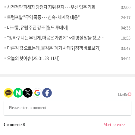
사전청약 피해자 당첨자 지위 유지···우선 입주 기회
02:00
트럼프발 "무역 폭풍···신속·체계적 대응"
24:17
마크롱, 유럽 주권 강조 [월드 투데이]
04:35
"장바구니는 무겁게, 마음은 가볍게" <설 명절 알뜰 장보기>
19:55
마른김 값 오르는데, 물김은 '폐기 사태'? [정책 바로보기]
03:47
오늘의 핫이슈 (25. 01. 23. 11시)
04:04