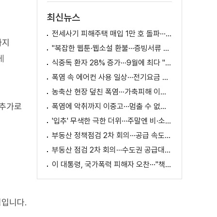
최신뉴스
전세사기 피해주택 매입 1만 호 돌파···피해 지원 속도
하지
"복잡한 웹툰·웹소설 환불···증빙서류 요구까지"
게
식중독 환자 28% 증가···9월에 최다 "입추 방심 금물"
폭염 속 에어컨 사용 일상···전기요금 줄이려면?
농축산 현장 덮친 폭염···가축피해 이틀 새 28만 마리↑
 추가로
폭염에 악취까지 이중고···멈출 수 없는 필수노동
'입추' 무색한 극한 더위···주말엔 비·소나기
부동산 정책점검 2차 회의···공급 속도전 본격화하나
부동산 점검 2차 회의···수도권 공급대책 논의
이 대통령, 국가폭력 피해자 오찬···"책임지고 치유"
침입니다.