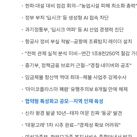
한파·대설 대비 점검 회의···"농업시설 피해 최소화 총력
정부 부처 '딥시크' 등 생성형 AI 접속 차단
과기정통부, '딥시크 여파' 등 AI 산업 경쟁력 진단
항공사 정비 부실 적발···공항에 조류탐지 레이더 설치
"전력 관제 실적 분석 미비···연간 1조8천250억 절감 가
중기부, 정책금융 브로커 근절···"경찰·네이버와 공조"
임금체불 청산액 역대 최대···체불 사업주 강제수사
'마이코플라스마 폐렴' 유행주의보 8개월 만에 해제
협약형 특성화고 공모···지역 인재 육성
신라 왕경 발굴 10년···태자 머문 진짜 '동궁' 발견
'대왕고래' 1차 시추 완료···"경제성 확보 어려워"