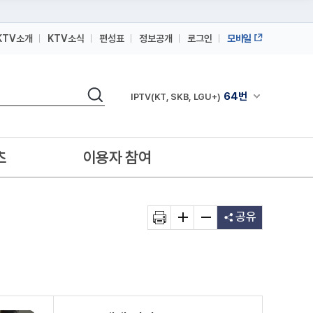
KTV소개
KTV소식
편성표
정보공개
로그인
모바일
164번
스카이라이프
검색
64번
채널안내 펼쳐
IPTV(KT, SKB, LGU+)
164번
스카이라이프
64번
IPTV(KT, SKB, LGU+)
츠
이용자 참여
164번
스카이라이프
공유