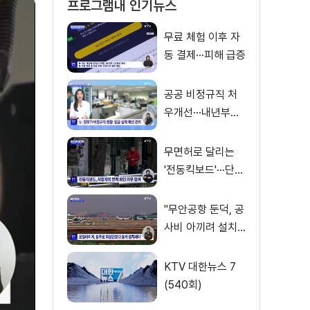
프로그램내 인기뉴스
무료 체험 이후 자
동 결제···피해 급증
공공 비정규직 처
우개선···내년부터
'공정수당' 지급 [뉴
스의 맥]
무면허로 달리는
'전동킥보드'···단속
사각지대
"무안공항 둔덕, 공
사비 아끼려 설치···
활주로 경사 원인"
KTV 대한뉴스 7
(540회)