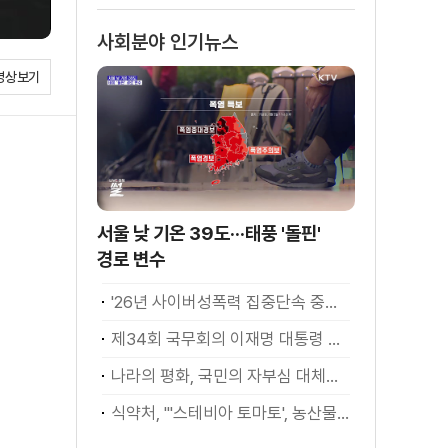
사회분야 인기뉴스
영상보기
서울 낮 기온 39도···태풍 '돌핀'
경로 변수
'26년 사이버성폭력 집중단속 중간성과 발표···향후 추진계획은?
제34회 국무회의 이재명 대통령 모두발언
나라의 평화, 국민의 자부심 대체불가 대한민국 이재명 대통령 모두말씀
식약처, "'스테비아 토마토', 농산물 아닌 가공식품"