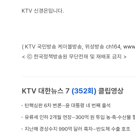
KTV 신경은입니다.
( KTV 국민방송 케이블방송, 위성방송 ch164,
www.
< ⓒ 한국정책방송원 무단전재 및 재배포 금지 >
KTV 대한뉴스 7
(352회)
클립영상
탄핵심판 6차 변론···윤 대통령 네 번째 출석
유류세 인하 2개월 연장···300억 원 투입 농·축·수산물 
지난해 경상수지 990억 달러 흑자···반도체 수출 호조