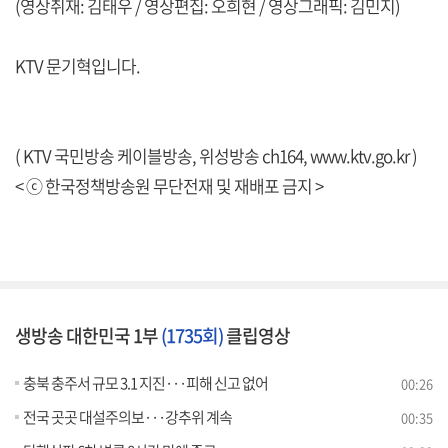
(영상취재: 김태우 / 영상편집: 오희현 / 영상그래픽: 김민지)
KTV 문기혁입니다.
( KTV 국민방송 케이블방송, 위성방송 ch164,
www.ktv.go.kr
)
< ⓒ 한국정책방송원 무단전재 및 재배포 금지 >
생방송 대한민국 1부
(1735회)
클립영상
충북 충주서 규모 3.1 지진···피해 신고 없어
00:26
전국 곳곳 대설주의보···강추위 계속
00:35