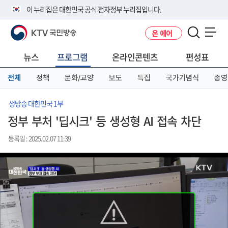
본
메
전
이 누리집은 대한민국 공식 전자정부 누리집입니다.
문
뉴
체
바
바
메
KTV 국민방송
온 에어
로
로
뉴
공식 누리집 주소 확인하기
메뉴 열기
가
가
바
go.kr 주소를 사용하는 누리집은 대한민국 정부기관이 관리하는 누리집입
기
기
로
뉴스
프로그램
온라인콘텐츠
편성표
니다.
가
이밖에 or.kr 또는 .kr등 다른 도메인 주소를 사용하고 있다면 아래 URL에
기
전체
정책
문화/교양
보도
특집
국가기념식
종영
서 도메인 주소를 확인해 보세요
운영중인 공식 누리집보기
생방송 대한민국 1부
정부 부처 '딥시크' 등 생성형 AI 접속 차단
등록일 : 2025.02.07 11:39