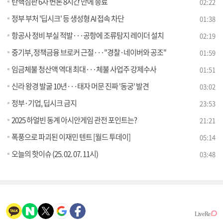
탄핵심판 6차 변론 8시간 만에 종료
02:22
정부 부처 '딥시크' 등 생성형 AI 접속 차단
01:38
항공사 정비 부실 적발···공항에 조류탐지 레이더 설치
02:19
중기부, 정책금융 브로커 근절···"경찰·네이버와 공조"
01:59
임금체불 청산액 역대 최대···체불 사업주 강제수사
01:51
신라 왕경 발굴 10년···태자 머문 진짜 '동궁' 발견
03:02
정부·기업, 딥시크 금지
23:53
2025 하얼빈 동계 아시안게임 관전 포인트는?
21:21
폭풍으로 파괴된 이재민 텐트 [월드 투데이]
05:14
오늘의 핫이슈 (25. 02. 07. 11시)
03:48