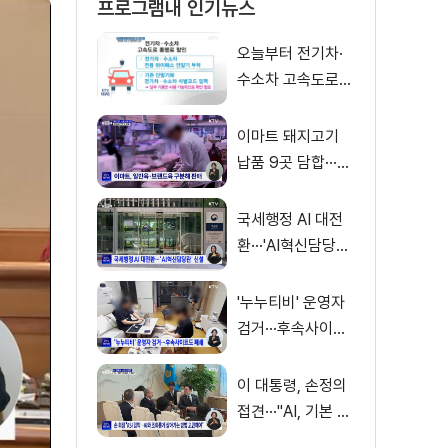
프로그램내 인기뉴스
오늘부터 전기차·
수소차 고속도로
통행료 50% 할인
이마트 돼지고기
납품 9곳 담합···과
징금 31억 원
국세행정 AI 대전
환···'AI혁신담당관'
신설
'누누티비' 운영자
검거···후속사이트
도 폐쇄
이 대통령, 손정의
접견···"AI, 기본 인
프라로 누려야"