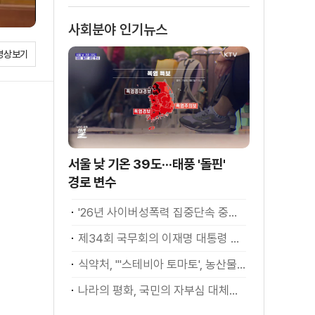
사회분야 인기뉴스
영상보기
서울 낮 기온 39도···태풍 '돌핀'
경로 변수
'26년 사이버성폭력 집중단속 중간성과 발표···향후 추진계획은?
제34회 국무회의 이재명 대통령 모두발언
식약처, "'스테비아 토마토', 농산물 아닌 가공식품"
나라의 평화, 국민의 자부심 대체불가 대한민국 이재명 대통령 모두말씀