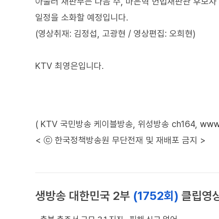
아울러 재판부는 다음 주, 마은혁 헌법재판관 후보자
일정을 소화할 예정입니다.
(영상취재: 김정섭, 고광현 / 영상편집: 오희현)
KTV 최영은입니다.
( KTV 국민방송 케이블방송, 위성방송 ch164,
www.
< ⓒ 한국정책방송원 무단전재 및 재배포 금지 >
생방송 대한민국 2부
(1752회)
클립영