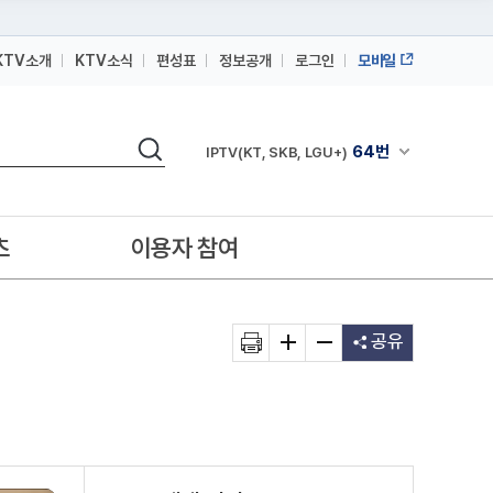
KTV소개
KTV소식
편성표
정보공개
로그인
모바일
164번
스카이라이프
검색
64번
채널안내 펼쳐
IPTV(KT, SKB, LGU+)
164번
스카이라이프
64번
IPTV(KT, SKB, LGU+)
츠
이용자 참여
164번
스카이라이프
공유