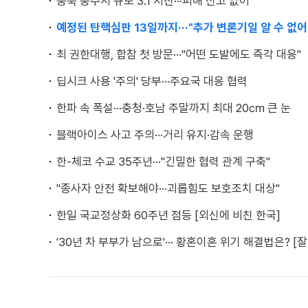
충북 충주서 규모 3.1 지진···피해 신고 없어
예정된 탄핵심판 13일까지···"추가 변론기일 알 수 없어
최 권한대행, 합참 첫 방문···"어떤 도발에도 즉각 대응"
딥시크 사용 '주의' 당부···주요국 대응 협력
한파 속 폭설···충청·호남 주말까지 최대 20㎝ 큰 눈
블랙아이스 사고 주의···거리 유지·감속 운행
한-체코 수교 35주년···"긴밀한 협력 관계 구축"
"종사자 안전 확보해야···괴롭힘도 보호조치 대상"
한일 국교정상화 60주년 점등 [외신에 비친 한국]
'30년 차 부부가 남으로'··· 황혼이혼 위기 해결법은? [잘