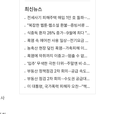
최신뉴스
전세사기 피해주택 매입 1만 호 돌파···피해 지원 속도
"복잡한 웹툰·웹소설 환불···증빙서류 요구까지"
식중독 환자 28% 증가···9월에 최다 "입추 방심 금물"
폭염 속 에어컨 사용 일상···전기요금 줄이려면?
농축산 현장 덮친 폭염···가축피해 이틀 새 28만 마리↑
폭염에 악취까지 이중고···멈출 수 없는 필수노동
'입추' 무색한 극한 더위···주말엔 비·소나기
부동산 정책점검 2차 회의···공급 속도전 본격화하나
부동산 점검 2차 회의···수도권 공급대책 논의
이 대통령, 국가폭력 피해자 오찬···"책임지고 치유"
방사