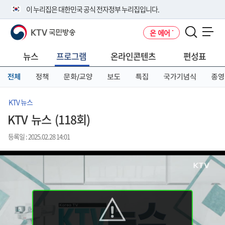
본
메
전
이 누리집은 대한민국 공식 전자정부 누리집입니다.
문
뉴
체
바
바
메
KTV 국민방송
온 에어
로
로
뉴
공식 누리집 주소 확인하기
메뉴 열기
가
가
바
go.kr 주소를 사용하는 누리집은 대한민국 정부기관이 관리하는 누리집입
기
기
로
뉴스
프로그램
온라인콘텐츠
편성표
니다.
가
이밖에 or.kr 또는 .kr등 다른 도메인 주소를 사용하고 있다면 아래 URL에
기
전체
정책
문화/교양
보도
특집
국가기념식
종영
서 도메인 주소를 확인해 보세요
운영중인 공식 누리집보기
KTV 뉴스
KTV 뉴스 (118회)
등록일 : 2025.02.28 14:01