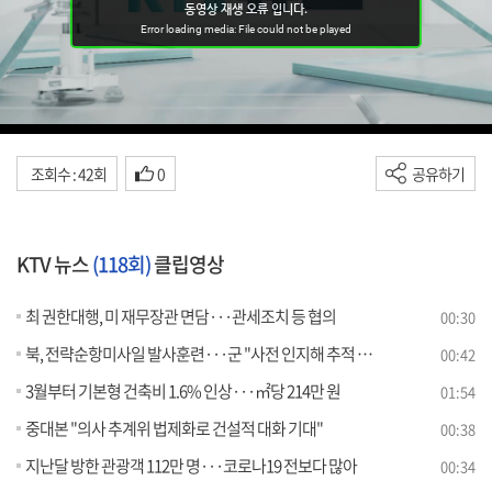
조회수 : 42회
0
공유하기
KTV 뉴스
(118회)
클립영상
최 권한대행, 미 재무장관 면담···관세조치 등 협의
00:30
북, 전략순항미사일 발사훈련···군 "사전 인지해 추적 감시"
00:42
3월부터 기본형 건축비 1.6% 인상···㎡당 214만 원
01:54
중대본 "의사 추계위 법제화로 건설적 대화 기대"
00:38
지난달 방한 관광객 112만 명···코로나19 전보다 많아
00:34