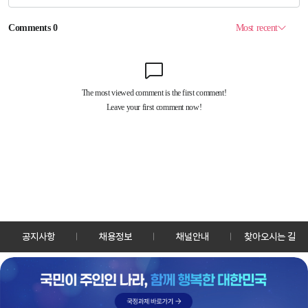
공지사항
채용정보
채널안내
찾아오시는 길
30128 세종특별자치시 정부2청사로 13 한국정책방송원 KTV
TEL: 044-204-8000
Copyrightⓒ KTV 국민방송 All Rights Reserved.