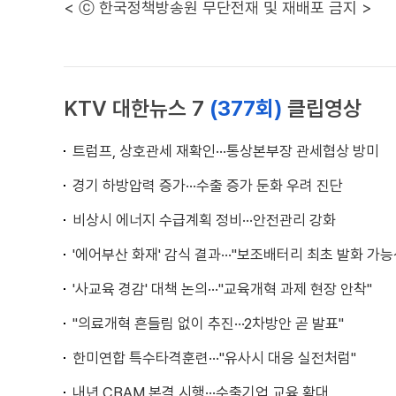
< ⓒ 한국정책방송원 무단전재 및 재배포 금지 >
KTV 대한뉴스 7
(377회)
클립영상
트럼프, 상호관세 재확인···통상본부장 관세협상 방미
경기 하방압력 증가···수출 증가 둔화 우려 진단
비상시 에너지 수급계획 정비···안전관리 강화
'에어부산 화재' 감식 결과···"보조배터리 최초 발화 가능
'사교육 경감' 대책 논의···"교육개혁 과제 현장 안착"
"의료개혁 흔들림 없이 추진···2차방안 곧 발표"
한미연합 특수타격훈련···"유사시 대응 실전처럼"
내년 CBAM 본격 시행···수출기업 교육 확대