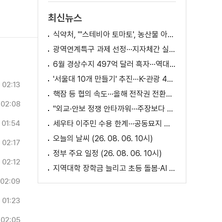
최신뉴스
식약처, "'스테비아 토마토', 농산물 아닌 가공식품"
광역연계특구 과제 선정···지자체간 실증 협력 확대
6월 경상수지 497억 달러 흑자···역대 최대
'서울대 10개 만들기' 추진···K-관광 4천만 시대 준비
02:13
핵잠 등 협의 속도···올해 전작권 전환시기 결정 추진
02:08
"외교·안보 정쟁 안타까워···주장보다 실천 중요"
01:54
세우타 이주민 수용 한계···공동묘지 임시 거처 [월드 투데이]
오늘의 날씨 (26. 08. 06. 10시)
02:17
정부 주요 일정 (26. 08. 06. 10시)
02:12
지역대학 장학금 늘리고 초등 돌봄·AI 교육 확대
02:09
01:23
02:05