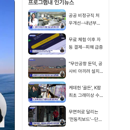
프로그램내 인기뉴스
공공 비정규직 처
우개선···내년부터
'공정수당' 지급 [뉴
스의 맥]
무료 체험 이후 자
동 결제···피해 급증
"무안공항 둔덕, 공
사비 아끼려 설치···
활주로 경사 원인"
케데헌 '골든', K팝
최초 그래미상 수
상 [뉴스의 맥]
무면허로 달리는
'전동킥보드'···단속
사각지대