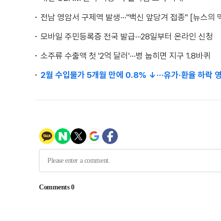
전남 영암서 구제역 발생···"백신 앞당겨 접종" [뉴스의 
모바일 주민등록증 전국 발급···28일부터 온라인 신청
소주류 수출액 첫 '2억 달러'···병 눕히면 지구 1.8바퀴
2월 수입물가 5개월 만에 0.8% ↓···유가·환율 하락 