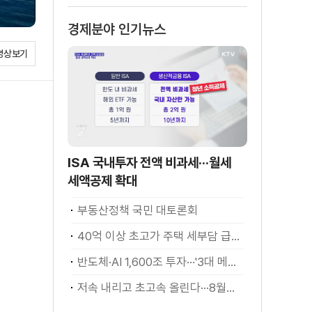
경제분야 인기뉴스
영상보기
ISA 국내투자 전액 비과세···월세
세액공제 확대
부동산정책 국민 대토론회
40억 이상 초고가 주택 세부담 급증···실수요자 보호 강화
반도체·AI 1,600조 투자···'3대 메가프로젝트' 속도
저속 내리고 초고속 올린다···8월부터 달라지는 전기차 충전요금 [K-정책 사용법]