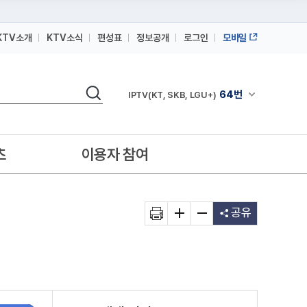
KTV소개
KTV소식
편성표
정보공개
로그인
모바일
164번
스카이라이프
64번
IPTV(KT, SKB, LGU+)
검색
채널안내 펼쳐
164번
스카이라이프
64번
IPTV(KT, SKB, LGU+)
츠
이용자 참여
164번
스카이라이프
공유